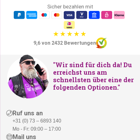
P
i
Sicher bezahlen mit
r
s
e
t
i
:
s
€
9,6 von 2432 Bewertungen
w
4
a
9
r
9
"Wir sind für dich da! Du
:
,
erreichst uns am
schnellsten über eine der
€
-
folgenden Optionen."
5
.
7
9
,
Ruf uns an
-
+31 (0) 73 – 6893 140
Mo - Fr: 09:00 – 17:00
Mail uns