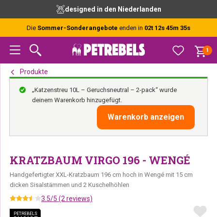
Zur
Skip
Zur
designed in den Niederlanden
Hauptnavigation
to
Fußzeile
springen
main
springen
Die
Sommer-Sonderangebote
enden in
02t 12s 45m 34s
content
1
Produkte
„Katzenstreu 10L – Geruchsneutral – 2-pack“ wurde
deinem Warenkorb hinzugefügt.
Warenkorb anzeigen
KRATZBAUM VIRGO 196 - WENGÉ
Handgefertigter XXL-Kratzbaum 196 cm hoch in Wengé mit 15 cm
dicken Sisalstämmen und 2 Kuschelhöhlen
3.5/5 (2 reviews)
PETREBELS
PETREBELS