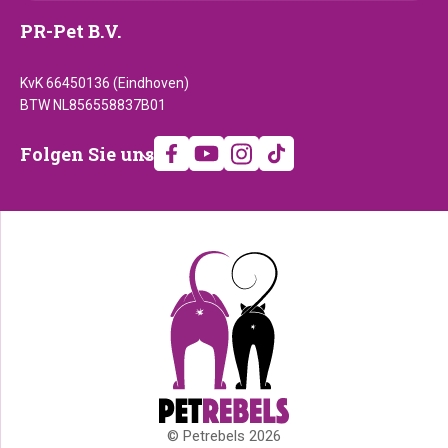
PR-Pet B.V.
KvK 66450136 (Eindhoven)
BTW NL856558837B01
Folgen
Folgen Sie uns
Sie
uns
© Petrebels 2026