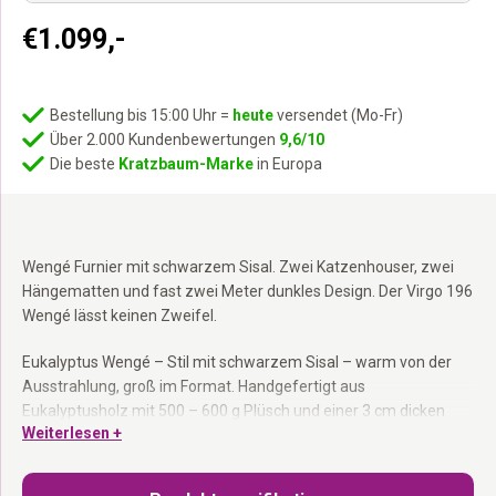
€
1.099,-
Bestellung bis 15:00 Uhr =
heute
versendet (Mo-Fr)
Über 2.000 Kundenbewertungen
9,6/10
Die beste
Kratzbaum-Marke
in Europa
Wengé Furnier mit schwarzem Sisal. Zwei Katzenhouser, zwei
Hängematten und fast zwei Meter dunkles Design. Der Virgo 196
Wengé lässt keinen Zweifel.
Eukalyptus Wengé – Stil mit schwarzem Sisal – warm von der
Ausstrahlung, groß im Format. Handgefertigt aus
Eukalyptusholz mit 500 – 600 g Plüsch und einer 3 cm dicken
Weiterlesen +
Bodenplatte. Dicker 15 – cm – Kratzstamm, zwei Katzenhäuser
für abgeschlossene Schlafplätze, zwei waschbare
Hängematten und ein XXL Loungekorb ganz oben. In den