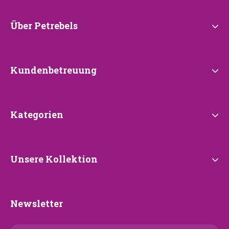
Über
Über Petrebels
Petrebels
Kundenbetreuung
Kundenbetreuung
Kategorien
Kategorien
Unsere
Unsere Kollektion
Kollektion
Newsletter
Newsletter