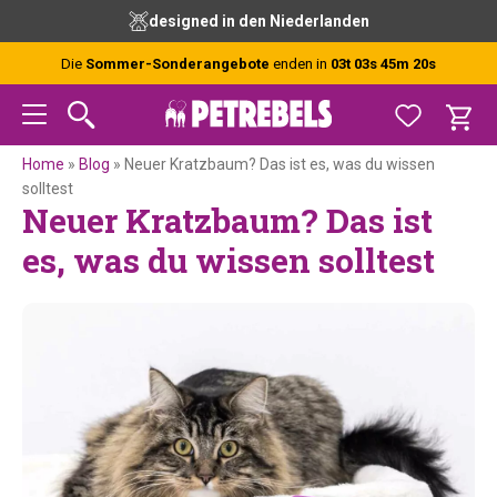
Zur
Skip
Zur
Zur
designed in den Niederlanden
Hauptnavigation
to
Hauptsidebar
Fußzeile
springen
main
springen
springen
Die
Sommer-Sonderangebote
enden in
03t 03s 45m 20s
content
Home
»
Blog
»
Neuer Kratzbaum? Das ist es, was du wissen
solltest
Neuer Kratzbaum? Das ist
es, was du wissen solltest