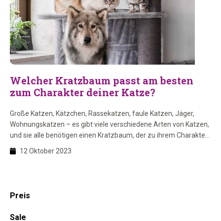
Welcher Kratzbaum passt am besten
zum Charakter deiner Katze?
Große Katzen, Kätzchen, Rassekatzen, faule Katzen, Jäger,
Wohnungskatzen – es gibt viele verschiedene Arten von Katzen,
und sie alle benötigen einen Kratzbaum, der zu ihrem Charakter
und ihren Bedürfnissen passt.
12 Oktober 2023
Haupt-
Preis
Sidebar
Sale