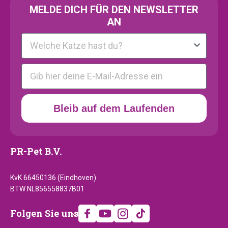
MELDE
DICH FÜR DEN NEWSLETTER
AN
Kattenras
E-mail
Bleib auf dem Laufenden
PR-Pet B.V.
KvK 66450136 (Eindhoven)
BTW NL856558837B01
Folgen
Folgen Sie uns
Sie