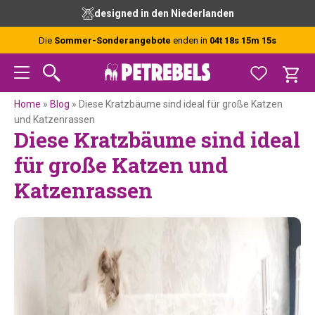
Zur
Skip
Zur
Zur
kostenlose Beratung durch unsere Experten
Hauptnavigation
to
Hauptsidebar
Fußzeile
springen
main
springen
springen
Die
Sommer-Sonderangebote
enden in
04t 18s 15m 14s
content
Home
»
Blog
»
Diese Kratzbäume sind ideal für große Katzen
und Katzenrassen
Diese Kratzbäume sind ideal
für große Katzen und
Katzenrassen