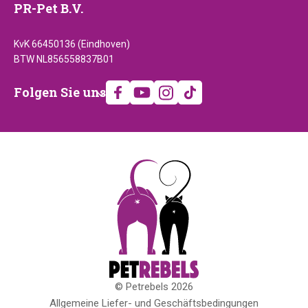
PR-Pet B.V.
KvK 66450136 (Eindhoven)
BTW NL856558837B01
Folgen
Folgen Sie uns
Sie
uns
© Petrebels 2026
Copyright
Allgemeine Liefer- und Geschäftsbedingungen