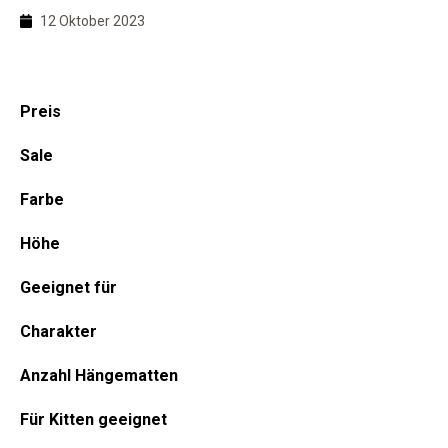
und ihren Bedürfnissen passt.
12 Oktober 2023
Haupt-
Preis
Sidebar
Sale
Farbe
Höhe
Geeignet für
Charakter
Anzahl Hängematten
Für Kitten geeignet