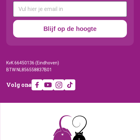
E-mail
Blijf op de hoogte
KvK 66450136 (Eindhoven)
BTW NL856558837B01
Volg
Volg ons
ons