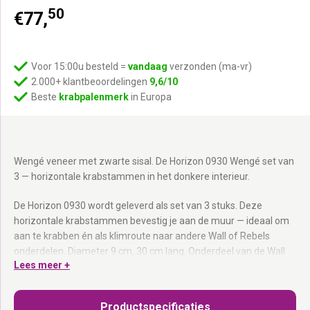
50
€
77,
Voor 15:00u besteld =
vandaag
verzonden (ma-vr)
2.000+ klantbeoordelingen
9,6/10
Beste
krabpalenmerk
in Europa
Wengé veneer met zwarte sisal. De Horizon 0930 Wengé set van
3 — horizontale krabstammen in het donkere interieur.
De Horizon 0930 wordt geleverd als set van 3 stuks. Deze
horizontale krabstammen bevestig je aan de muur — ideaal om
aan te krabben én als klimroute naar andere Wall of Rebels
onderdelen. Diameter 9 cm, 30 cm lang. Onderdeel van de Wall
Lees meer +
of Rebels collectie.
Set van 3 stuks:
Klimroute én krabpalen in één.
Productspecificaties