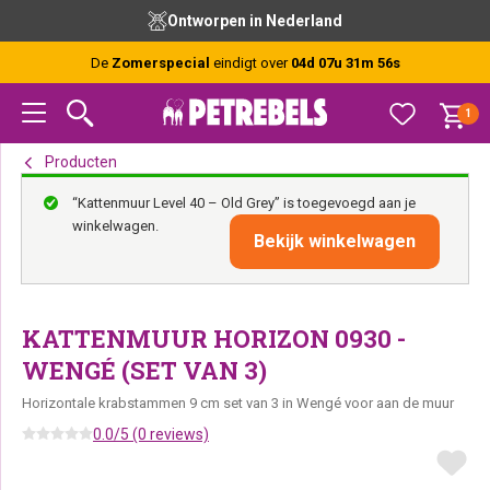
Spring
Door
Spring
Ontworpen in Nederland
naar
naar
naar
de
de
de
De
Zomerspecial
eindigt over
04d 07u 31m 56s
hoofdnavigatie
hoofd
voettekst
inhoud
1
Producten
“Kattenmuur Level 40 – Old Grey” is toegevoegd aan je
winkelwagen.
Bekijk winkelwagen
KATTENMUUR HORIZON 0930 -
WENGÉ (SET VAN 3)
Horizontale krabstammen 9 cm set van 3 in Wengé voor aan de muur
0.0/5 (0 reviews)