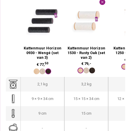
Kattenmuur Horizon
Kattenmuur Horizon
Kattenmu
0930 - Wengé (set
1530 - Rusty Oak (set
1250 - R
van 3)
van 2)
€
67
50
€
79,-
€
77,
2,1 kg
3,2 kg
2,2
9 × 9 × 34 cm
15 × 15 × 34 cm
12 × 15 
9 cm
15 cm
12
-
-
-