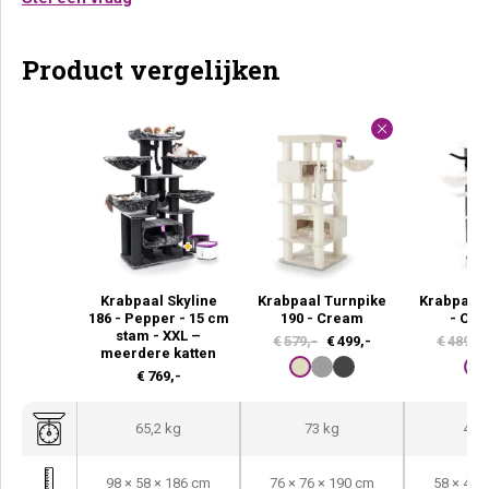
Product vergelijken
Krabpaal Skyline
Krabpaal Turnpike
Krabpaal 
186 - Pepper - 15 cm
190 - Cream
- Off 
stam - XXL –
O
H
€
579,-
€
499,-
€
489,-
meerdere katten
o
u
€
769,-
r
i
s
d
65,2 kg
73 kg
43,2
p
i
r
g
98 × 58 × 186 cm
76 × 76 × 190 cm
58 × 48 