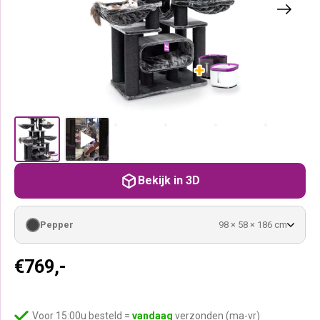
Bekijk in 3D
Pepper
98 × 58 × 186 cm
€
769,-
Voor 15:00u besteld =
vandaag
verzonden (ma-vr)