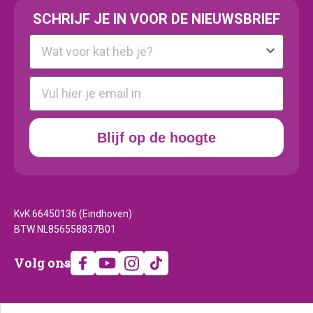
SCHRIJF JE IN VOOR DE NIEUWSBRIEF
Kattenras
E-mail
Blijf op de hoogte
KvK 66450136 (Eindhoven)
BTW NL856558837B01
Volg
Volg ons
ons