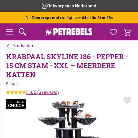
Spring
Door
Spring
Ontworpen in Nederland
naar
naar
naar
de
de
de
De
Zomerspecial
eindigt over
04d 13u 31m 28s
hoofdnavigatie
hoofd
voettekst
inhoud
Producten
KRABPAAL SKYLINE 186 - PEPPER -
15 CM STAM - XXL – MEERDERE
KATTEN
Pepper
5.0/5 (3 reviews)
PETREBELS
PETREBELS
CHOICE
CHOICE
PETREBELS CHOICE
PETREBELS CHOICE