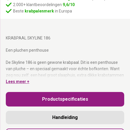
2.000+ klantbeoordelingen
9,6/10
Beste
krabpalenmerk
in Europa
KRABPAAL SKYLINE 186
Een pluchen penthouse
De Skyline 186 is geen gewone krabpaal. Dit is een penthouse
van pluche – en speciaal gemaakt voor échte bofkonten. Want
zeg nou zelf: een heel groot slaaphuis, extra dikke krabstammen
en een supergrote loungemand helemaal bovenin? Wauw! En
Lees meer +
heeft je kat onderweg naar boven toch een beetje slaap
gekregen? Dan kan hij met een gerust hart neerploffen in een
Productspecificaties
van de maar liefst vier heerlijk zachte hangmatten. Dat is nog
eens een super-de-luxe kattenleven! Deze kattentoren is ideaal
voor klimmers, enthousiaste krabbers en slaapkampioenen. En
Handleiding
de stevige sisalstammen zijn bestand tegen de scherpste
nagels.