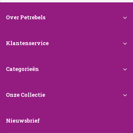
Over
Over Petrebels
Petrebels
Klantenservice
Klantenservice
Categorieën
Categorieën
Onze
Onze Collectie
Collectie
Nieuwsbrief
Nieuwsbrief