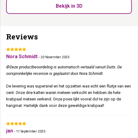
Bekijk in 3D
Kleuren – Off White en Pepper
Afmetingen – lengte 98 cm, breedte 58 cm en hoogte 186 cm
Met 4 hangmatten, royaal slaaphuis en een XXL-loungemand
Voor actieve katten die graag klimmen, krabben én slapen
Reviews
Geschikt voor grote en zware katten door de stabiele
bodemplaat
Nora Schmidt
-
20 November 2025
🌐 Deze productbeoordeling is automatisch vertaald vanuit Duits. De
oorspronkelijke recensie is geplaatst door Nora Schmidt.
De levering was supersnel en het opzetten was echt een fluitje van een
cent. Onze drie katten waren meteen verkocht en hebben de hele
krabpaal meteen verkend. Onze poes lijkt vooral dol te zijn op de
hangmat. Hartelijk dank voor deze geweldige krabpaal!
jan
-
11 September 2025