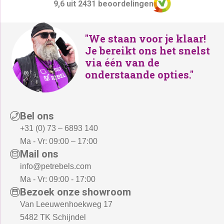
9,6 uit 2431 beoordelingen
a
.
a
.
s
s
:
:
"We staan voor je klaar!
Je bereikt ons het snelst
€
€
via één van de
5
8
onderstaande opties."
2
9
9
9
,
,
-
-
Bel ons
.
.
+31 (0) 73 – 6893 140
Ma - Vr: 09:00 – 17:00
Mail ons
info@petrebels.com
Ma - Vr: 09:00 - 17:00
Bezoek onze showroom
Van Leeuwenhoekweg 17
5482 TK Schijndel