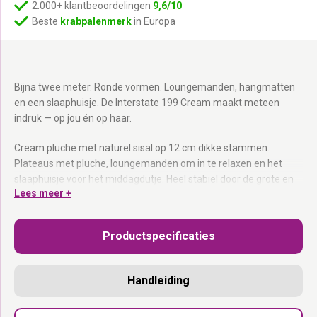
2.000+ klantbeoordelingen
9,6/10
Beste
krabpalenmerk
in Europa
Bijna twee meter. Ronde vormen. Loungemanden, hangmatten
en een slaaphuisje. De Interstate 199 Cream maakt meteen
indruk — op jou én op haar.
Cream pluche met naturel sisal op 12 cm dikke stammen.
Plateaus met pluche, loungemanden om in te relaxen en het
slaaphuisje voor het middagdutje. Heel stabiel door de grote en
Lees meer +
dikke bodemplaat. Ideaal voor meerdere katten én voor oudere
katten.
Productspecificaties
12 cm dikke krabstammen naturel sisal:
Eindeloos krabplezier.
Loungemanden, hangmatten + slaaphuisje:
Plek zat voor elke
kat.
Handleiding
Bijna twee meter hoog:
De hoogste Interstate.
Grote dikke bodemplaat:
Stabiel voor ook zware katten.