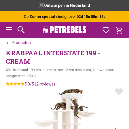
Spring
Door
Spring
Ontworpen in Nederland
naar
naar
naar
de
de
de
De
Zomerspecial
eindigt over
02d 15u 55m 15s
hoofdnavigatie
hoofd
voettekst
inhoud
Producten
KRABPAAL INTERSTATE 199 -
CREAM
XXL krabpaal 199 cm in cream met 12 cm sisalstam, 2 uitwasbare
hangmatten 25 kg
5.0/5 (2 reviews)