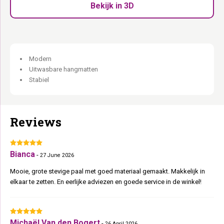
Ook voor oudere katten:
Toegankelijk en comfortabel.
Bekijk in 3D
Het supermodel onder de krabpalen.
Modern
Uitwasbare hangmatten
Stabiel
Reviews
Bianca
-
27 June 2026
Mooie, grote stevige paal met goed materiaal gemaakt. Makkelijk in
elkaar te zetten. En eerlijke adviezen en goede service in de winkel!
Michaël Van den Bogert
-
26 April 2026