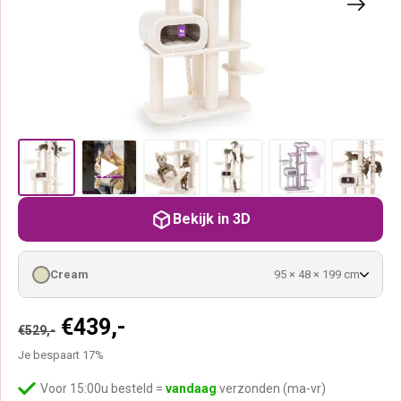
Bekijk in 3D
Cream
95 × 48 × 199 cm
Oorspronkelijke
Huidige
€
439,-
€
529,-
prijs
prijs
Je bespaart 17%
was:
is:
€529,-.
€439,-.
Voor 15:00u besteld =
vandaag
verzonden (ma-vr)