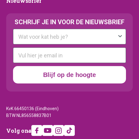
Nieuwsbrief
Nieuwsbrief
SCHRIJF JE IN VOOR DE NIEUWSBRIEF
Kattenras
E-mail
Blijf op de hoogte
KvK 66450136 (Eindhoven)
BTW NL856558837B01
Volg
Volg ons
ons