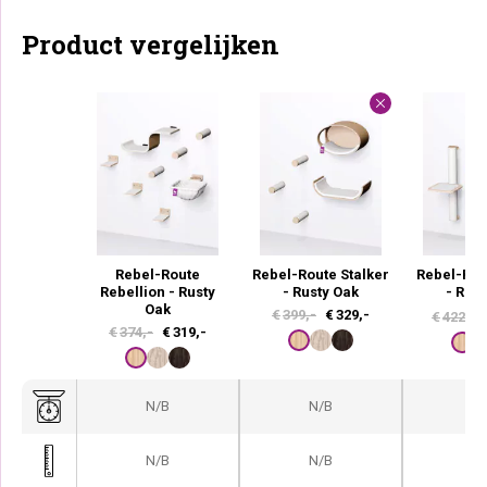
Product vergelijken
Rebel-Route
Rebel-Route Stalker
Rebel-Rou
Rebellion - Rusty
- Rusty Oak
- Rus
Oak
O
H
50
€
399,-
€
329,-
€
422,
O
H
€
374,-
€
319,-
o
u
o
u
r
i
r
i
s
d
N/B
N/B
N
s
d
p
i
p
i
r
g
N/B
N/B
N
r
g
o
e