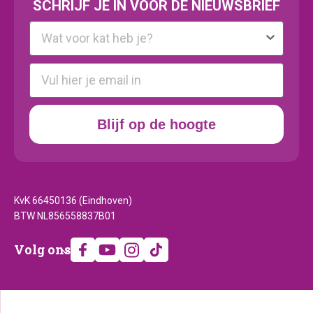
SCHRIJF JE IN VOOR DE NIEUWSBRIEF
Kattenras
E-mail
Blijf op de hoogte
KvK 66450136 (Eindhoven)
BTW NL856558837B01
Volg
Volg ons
ons