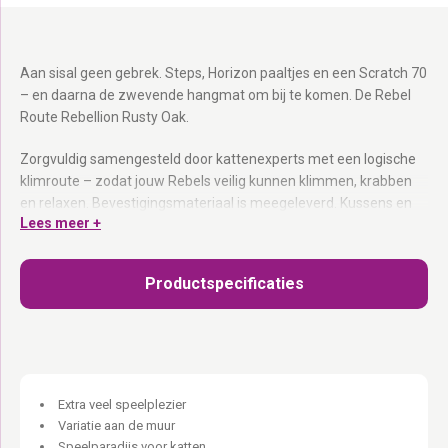
Aan sisal geen gebrek. Steps, Horizon paaltjes en een Scratch 70
– en daarna de zwevende hangmat om bij te komen. De Rebel
Route Rebellion Rusty Oak.
Zorgvuldig samengesteld door kattenexperts met een logische
klimroute – zodat jouw Rebels veilig kunnen klimmen, krabben
en relaxen. Bevestigingsmateriaal is meegeleverd. Kussens en
Lees meer +
hangmatten zijn uitwasbaar dankzij de verborgen rits. Op
meerdere manieren te monteren – pas de afstand aan op het
klimvermogen van jouw kat.
Productspecificaties
Rusty Oak eucalyptus hout:
Handgemaakt – elk stuk heeft zijn
eigen karakter.
Bevestigingsmateriaal inbegrepen:
Pluggen, schroeven en
alles wat je nodig hebt.
Uitwasbare kussens en hangmatten:
Verborgen rits – altijd fris.
Extra veel speelplezier
Op meerdere manieren te monteren:
Dicht bij elkaar voor
Variatie aan de muur
kleinere katten, verder uit elkaar voor grote avonturiers.
Speelparadijs voor katten