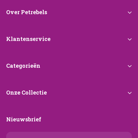
Over
Over Petrebels
Petrebels
Klantenservice
Klantenservice
Categorieën
Categorieën
Onze
Onze Collectie
Collectie
Nieuwsbrief
Nieuwsbrief