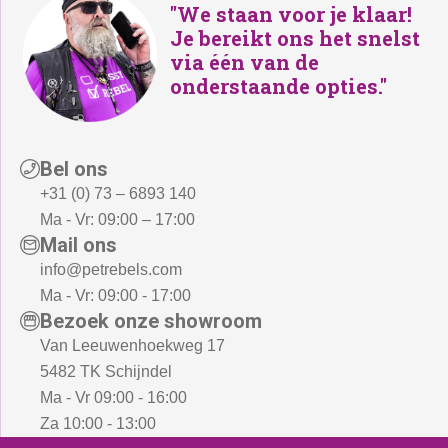
:
"We staan voor je klaar!
€
Je bereikt ons het snelst
€
3
via één van de
3
9
onderstaande opties."
7
9
4
,
,
-
-
Bel ons
.
.
+31 (0) 73 – 6893 140
Ma - Vr: 09:00 – 17:00
Mail ons
info@petrebels.com
Ma - Vr: 09:00 - 17:00
Bezoek onze showroom
Van Leeuwenhoekweg 17
5482 TK Schijndel
Ma - Vr 09:00 - 16:00
Za 10:00 - 13:00