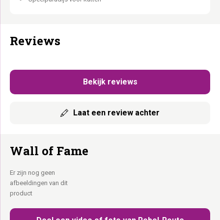
Inbegrepen: 1x Step 25 – set van 3, 1x Hang Square 1240 – set, 1x
Horizon 0930 – set van 3, 1x Scratch 70
Reviews
Bekijk reviews
Laat een review achter
Wall of Fame
Er zijn nog geen
afbeeldingen van dit
product