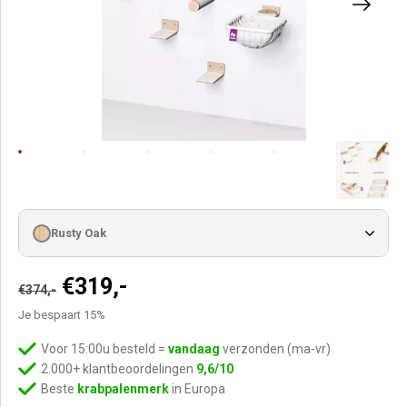
Rusty Oak
Oorspronkelijke
Huidige
€
319,-
€
374,-
prijs
prijs
Je bespaart 15%
was:
is:
€374,-.
€319,-.
Voor 15:00u besteld =
vandaag
verzonden (ma-vr)
2.000+ klantbeoordelingen
9,6/10
Beste
krabpalenmerk
in Europa