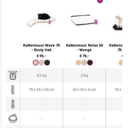
Kattenmuur Wave 70
Kattenmuur Relax 50
Kattenmuu
- Rusty Oak
- Wengé
70 - 
€
95,-
€
79,-
€
13
4,3 kg
2 kg
5,8
70 × 35 × 20 cm
50 × 35 × 6 cm
70 × 35 
-
-
-
-
-
-