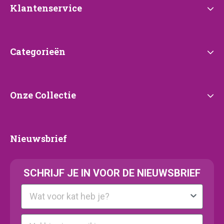
Klantenservice
Klantenservice
Categorieën
Categorieën
Onze
Onze Collectie
Collectie
Nieuwsbrief
Nieuwsbrief
SCHRIJF JE IN VOOR DE NIEUWSBRIEF
Kattenras
E-mail