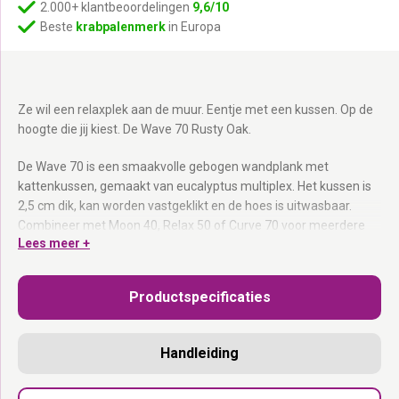
2.000+ klantbeoordelingen
9,6/10
Beste
krabpalenmerk
in Europa
Ze wil een relaxplek aan de muur. Eentje met een kussen. Op de
hoogte die jij kiest. De Wave 70 Rusty Oak.
De Wave 70 is een smaakvolle gebogen wandplank met
kattenkussen, gemaakt van eucalyptus multiplex. Het kussen is
2,5 cm dik, kan worden vastgeklikt en de hoes is uitwasbaar.
Combineer met Moon 40, Relax 50 of Curve 70 voor meerdere
Lees meer +
slaapplekken. Onderdeel van de Wall of Rebels collectie.
Gebogen wandplank van eucalyptus multiplex:
Smaakvolle
Productspecificaties
design, elk stuk uniek.
Kussen van 2,5 cm:
Vastklikbaar en uitwasbare hoes.
Bevestigingsmateriaal inbegrepen:
Veilige muurbevestiging.
Handleiding
Rusty Oak veneer:
Past bij alle Rusty Oak Wall of Rebels
onderdelen.