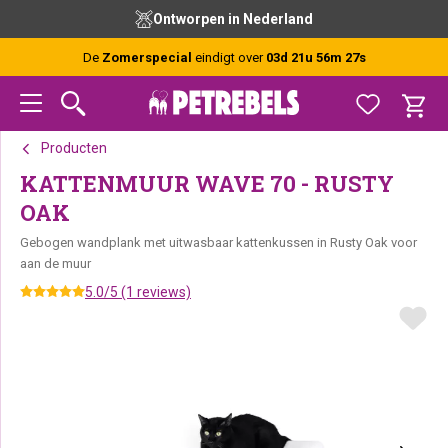
Spring
Door
Spring
Ontworpen in Nederland
naar
naar
naar
de
de
de
De
Zomerspecial
eindigt over
03d 21u 56m 27s
hoofdnavigatie
hoofd
voettekst
inhoud
Producten
KATTENMUUR WAVE 70 - RUSTY
OAK
Gebogen wandplank met uitwasbaar kattenkussen in Rusty Oak voor
aan de muur
5.0/5 (1 reviews)