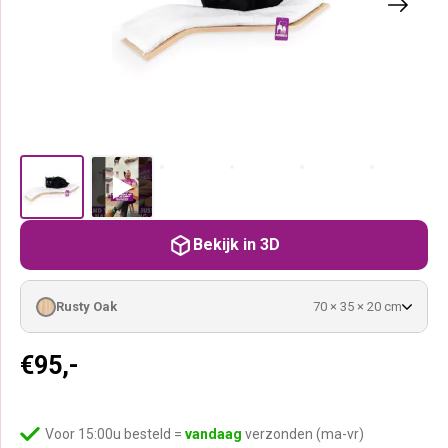
Bekijk in 3D
Rusty Oak
70 × 35 × 20 cm
€
95,-
Voor 15:00u besteld =
vandaag
verzonden (ma-vr)