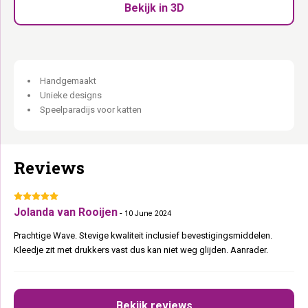
Combineert met heel Wall of Rebels:
Steps, Scratch 70, Ladder
Bekijk in 3D
en Bridge.
Ultieme relaxplek. Aan de muur.
Handgemaakt
Unieke designs
Speelparadijs voor katten
Reviews
Jolanda van Rooijen
-
10 June 2024
Prachtige Wave. Stevige kwaliteit inclusief bevestigingsmiddelen.
Kleedje zit met drukkers vast dus kan niet weg glijden. Aanrader.
Bekijk reviews