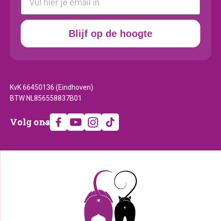
Blijf op de hoogte
KvK 66450136 (Eindhoven)
BTW NL856558837B01
Volg
Volg ons
ons