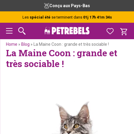
Passer
Passer
Passer
Passer
Conseils gratuits de nos experts
à
au
à
au
la
contenu
la
pied
Les
spécial été
se terminent dans
01j 17h 41m 33s
navigation
principal
barre
de
principale
latérale
page
principale
Home
»
Blog
»
La Maine Coon : grande et très sociable !
La Maine Coon : grande et
très sociable !