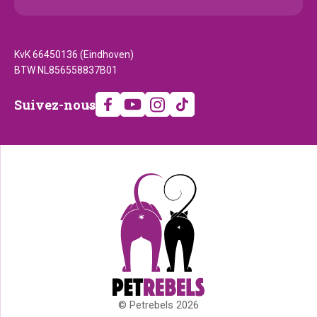
KvK 66450136 (Eindhoven)
BTW NL856558837B01
Suivez-
Suivez-nous
nous
© Petrebels 2026