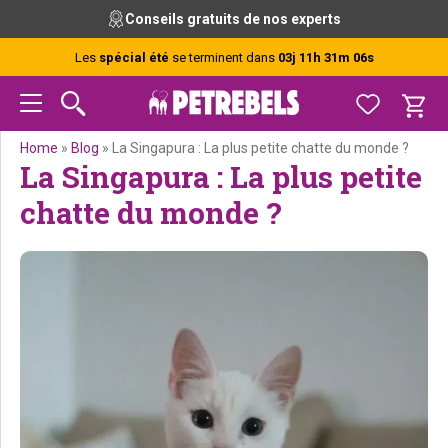
Passer
Passer
Passer
Passer
Conseils gratuits de nos experts
à
au
à
au
la
contenu
la
pied
Les
spécial été
se terminent dans
03j 11h 31m 06s
navigation
principal
barre
de
principale
latérale
page
principale
Home
»
Blog
»
La Singapura : La plus petite chatte du monde ?
La Singapura : La plus petite
chatte du monde ?