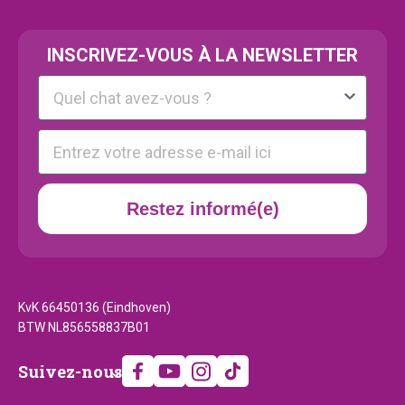
INSCRIVEZ-VOUS À LA NEWSLETTER
Kattenras
E-mail
Restez informé(e)
KvK 66450136 (Eindhoven)
BTW NL856558837B01
Suivez-
Suivez-nous
nous