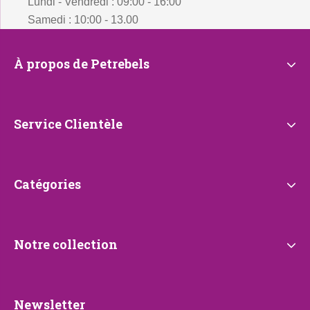
Lundi - Vendredi : 09:00 - 16:00
Samedi : 10:00 - 13.00
À
À propos de Petrebels
propos
de
Petrebels
Service
Service Clientèle
Clientèle
Catégories
Catégories
Notre
Notre collection
collection
Newsletter
Newsletter