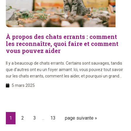
À propos des chats errants : comment
les reconnaître, quoi faire et comment
vous pouvez aider
Il y a beaucoup de chats errants. Certains sont sauvages, tandis
que d’autres ont eu un foyer aimant. Ici, vous pouvez tout savoir
sur les chats errants, comment les aider, et pourquoi un grand
arbre à chat est important si vous prenez un chat errant chez
5 mars 2025
vous. Dans ce blog : 1. Comment reconnaître un […]
Pages
Page
Page
Page
Page
Aller
1
2
3
13
page suivante »
…
provisoires
à
omises