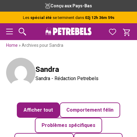
Passer
Passer
Passer
Avant 15h, expédié aujourd’hui (Lun-Ven)
à
au
au
la
contenu
pied
Les
spécial été
se terminent dans
02j 12h 36m 58s
navigation
principal
de
principale
page
Home
»
Archives pour Sandra
Sandra
Sandra - Rédaction Petrebels
Afficher tout
Comportement félin
Problèmes spécifiques