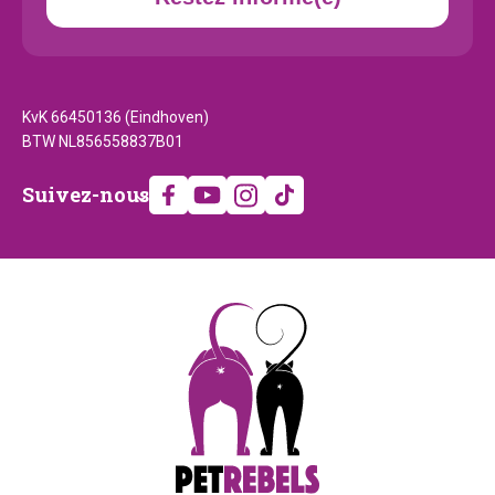
KvK 66450136 (Eindhoven)
BTW NL856558837B01
Suivez-
Suivez-nous
nous