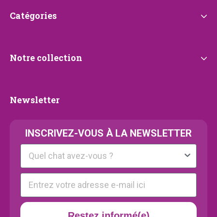
Catégories
Catégories
Notre
Notre collection
collection
Newsletter
Newsletter
INSCRIVEZ-VOUS À LA NEWSLETTER
Kattenras
E-mail
Restez informé(e)