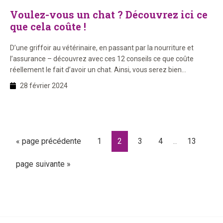
Voulez-vous un chat ? Découvrez ici ce
que cela coûte !
D’une griffoir au vétérinaire, en passant par la nourriture et
l’assurance – découvrez avec ces 12 conseils ce que coûte
réellement le fait d’avoir un chat. Ainsi, vous serez bien
préparé(e) et votre nouveau meilleur ami aura une vie de chat
28 février 2024
sans soucis.
Pages
Aller
Page
Page
Page
Page
Page
«
page précédente
1
2
3
4
13
…
provisoires
à
omises
Aller
page suivante »
la
à
la