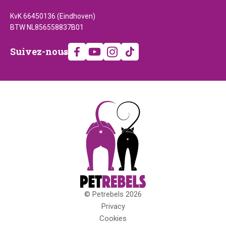
KvK 66450136 (Eindhoven)
BTW NL856558837B01
Suivez-
Suivez-nous
nous
© Petrebels 2026
Droits
Privacy
d'auteur
Cookies