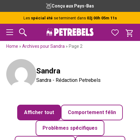
Passer
Passer
Passer
Conçu aux Pays-Bas
à
au
au
la
contenu
pied
Les
spécial été
se terminent dans
02j 00h 05m 10s
navigation
principal
de
principale
page
Home
»
Archives pour Sandra
»
Page 2
Sandra
Sandra - Rédaction Petrebels
Afficher tout
Comportement félin
Problèmes spécifiques