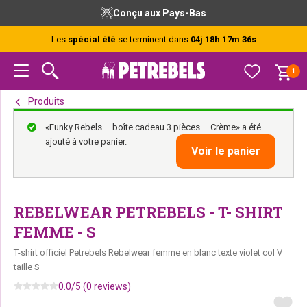
Passer
Passer
Passer
Conçu aux Pays-Bas
à
au
au
la
contenu
pied
Les
spécial été
se terminent dans
04j 18h 17m 35s
navigation
principal
de
principale
page
1
Produits
«Funky Rebels – boîte cadeau 3 pièces – Crème» a été
ajouté à votre panier.
Voir le panier
REBELWEAR PETREBELS - T- SHIRT
FEMME - S
T-shirt officiel Petrebels Rebelwear femme en blanc texte violet col V
taille S
0.0/5 (0 reviews)