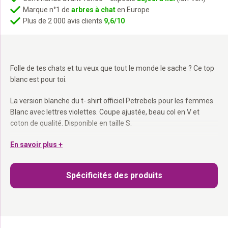
Marque n°1 de
arbres à chat
en Europe
Plus de 2 000 avis clients
9,6/10
Folle de tes chats et tu veux que tout le monde le sache ? Ce top
blanc est pour toi.
La version blanche du t- shirt officiel Petrebels pour les femmes.
Blanc avec lettres violettes. Coupe ajustée, beau col en V et
coton de qualité. Disponible en taille S.
Blanc avec lettres violettes :
En savoir plus +
La version lumineuse du Fanwear
classique.
Col en V féminin :
Coupe ajustée et élégante.
Spécificités des produits
Pour les vraies Rebels :
Parce que ta passion mérite d’être
affichée.
La version lumineuse du Fanwear. Pour toutes les occasions.