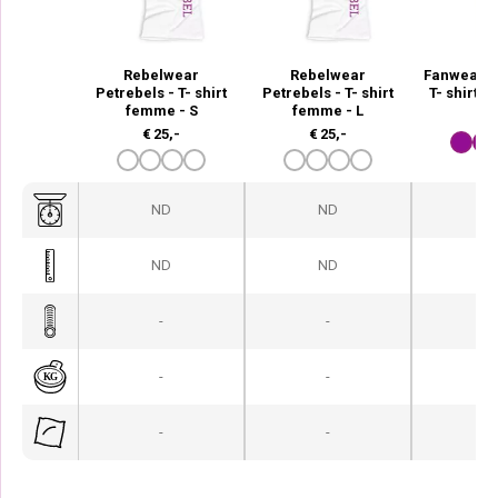
Rebelwear
Rebelwear
Fanwear P
Petrebels - T- shirt
Petrebels - T- shirt
T- shirt 
femme - S
femme - L
€
2
€
25,-
€
25,-
ND
ND
N
ND
ND
N
-
-
-
-
-
-
-
-
-