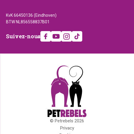
KvK 66450136 (Eindhoven)
BTW NL856558837B01
Suivez-
Suivez-nous
nous
© Petrebels 2026
Droits
Privacy