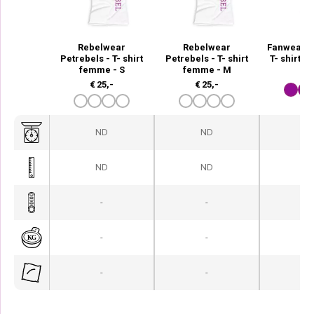
Rebelwear
Rebelwear
Fanwear P
Petrebels - T- shirt
Petrebels - T- shirt
T- shirt 
femme - S
femme - M
€
2
€
25,-
€
25,-
ND
ND
N
ND
ND
N
-
-
-
-
-
-
-
-
-