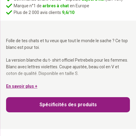
Marque n°1 de
arbres à chat
en Europe
Plus de 2 000 avis clients
9,6/10
Folle de tes chats et tu veux que tout le monde le sache ? Ce top
blanc est pour toi.
La version blanche du t- shirt officiel Petrebels pour les femmes.
Blanc avec lettres violettes. Coupe ajustée, beau col en V et
coton de qualité. Disponible en taille S.
Blanc avec lettres violettes :
En savoir plus +
La version lumineuse du Fanwear
classique.
Col en V féminin :
Coupe ajustée et élégante.
Spécificités des produits
Pour les vraies Rebels :
Parce que ta passion mérite d’être
affichée.
La version lumineuse du Fanwear. Pour toutes les occasions.