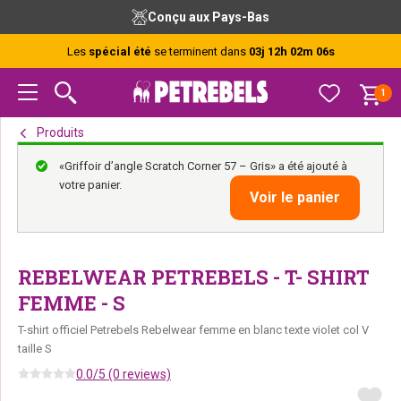
Passer
Passer
Passer
Conçu aux Pays-Bas
à
au
au
la
contenu
pied
Les
spécial été
se terminent dans
03j 12h 02m 06s
navigation
principal
de
principale
page
1
Produits
«Griffoir d’angle Scratch Corner 57 – Gris» a été ajouté à
votre panier.
Voir le panier
REBELWEAR PETREBELS - T- SHIRT
FEMME - S
T-shirt officiel Petrebels Rebelwear femme en blanc texte violet col V
taille S
0.0/5 (0 reviews)