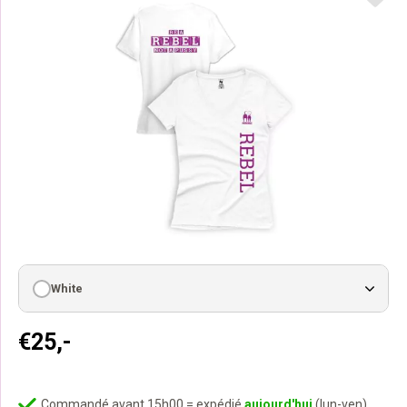
White
€
25,-
Commandé avant 15h00 = expédié
aujourd'hui
(lun-ven)