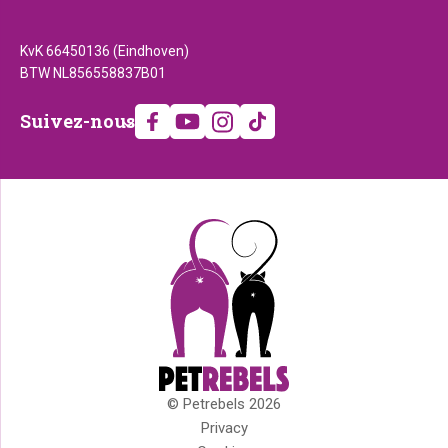
KvK 66450136 (Eindhoven)
BTW NL856558837B01
Suivez-
Suivez-nous
nous
© Petrebels 2026
Droits
Privacy