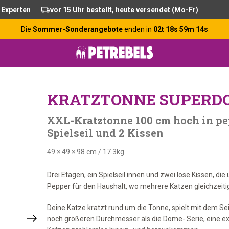
 Experten
vor 15 Uhr bestellt, heute versendet (Mo-Fr)
Die
Sommer-Sonderangebote
enden in
02t 18s 59m 13s
KRATZTONNE SUPERDO
XXL-Kratztonne 100 cm hoch in pe
Spielseil und 2 Kissen
49 × 49 × 98 cm
/
17.3kg
Drei Etagen, ein Spielseil innen und zwei lose Kissen, 
Pepper für den Haushalt, wo mehrere Katzen gleichzeiti
Deine Katze kratzt rund um die Tonne, spielt mit dem Sei
noch größeren Durchmesser als die Dome- Serie, eine ex