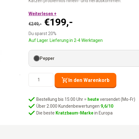
Katzen problemlos hinein- und herauskommen.
49 cm Durchmesser Sisalteppich:
Weiterlesen +
Größer als die Dome-
Ursprünglicher
Aktueller
€
199,-
Spielseil innen:
Für die verspielten Momente.
€
249,-
2 lose Kissen:
Waschbar — flexibel platzierbar.
Preis
Preis
Du sparst 20%
Breitere Eingänge:
Auch für große und ältere Katzen zu
war:
ist:
Auf Lager. Lieferung in 2-4 Werktagen
Extra dicke Bodenplatte:
Stabil, auch bei mehreren Kat
€249,-
€199,-.
Größer. Breiter. Mehr Petrebels.
Pepper
Kratztonne
In den Warenkorb
Superdome
100
-
Bestellung bis 15:00 Uhr =
heute
versendet (Mo-Fr)
Pepper
Über 2.000 Kundenbewertungen
9,6/10
Menge
Die beste
Kratzbaum-Marke
in Europa