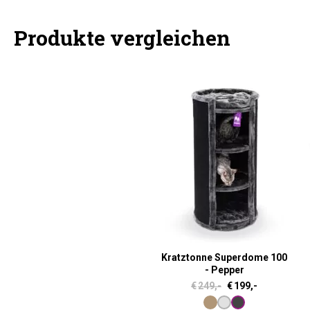
Produkte vergleichen
Kratztonne Superdome 100
- Pepper
U
A
€
249,-
€
199,-
r
k