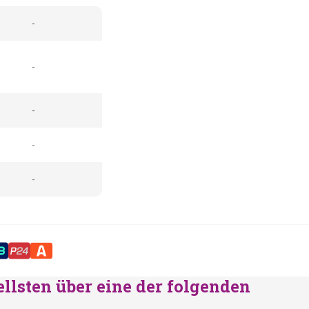
-
-
-
-
-
ellsten über eine der folgenden