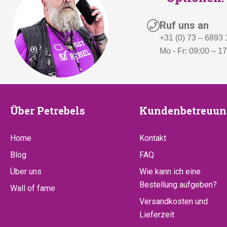
s
€
Ruf uns an
w
1
+31 (0) 73 – 6893
a
9
Mo - Fr: 09:00 – 1
r
9
:
,
€
-
2
.
Über
Kundenbetr
Über Petrebels
Kundenbetreuun
4
9
Petrebels
Home
Kontakt
,
-
Blog
FAQ
Über uns
Wie kann ich eine
Bestellung aufgeben?
Wall of fame
Versandkosten und
Lieferzeit