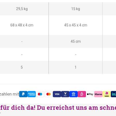
29,5 kg
15 kg
68 x 48 x 4 cm
45 x 45 x 4 cm
-
45 cm
-
-
5
1
zahlen mit
für dich da! Du erreichst uns am schn
"