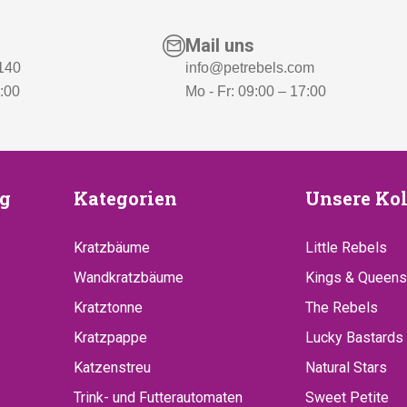
Mail uns
 140
info@petrebels.com
7:00
Mo - Fr: 09:00 – 17:00
euung
Kategorien
Unsere
g
Kategorien
Unsere Kol
Kollekt
Kratzbäume
Little Rebels
Wandkratzbäume
Kings & Queens
Kratztonne
The Rebels
Kratzpappe
Lucky Bastards
Katzenstreu
Natural Stars
Trink- und Futterautomaten
Sweet Petite