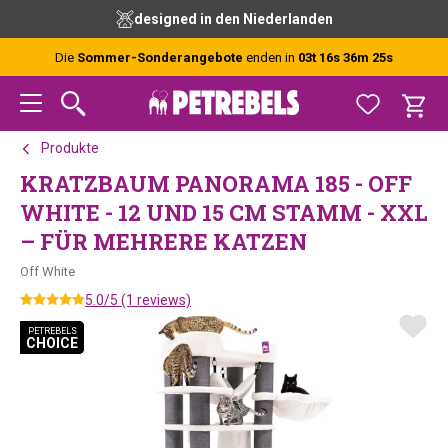
Zur
Skip
Zur
designed in den Niederlanden
Hauptnavigation
to
Fußzeile
springen
main
springen
Die
Sommer-Sonderangebote
enden in
03t 16s 36m 25s
content
Produkte
KRATZBAUM PANORAMA 185 - OFF
WHITE - 12 UND 15 CM STAMM - XXL
– FÜR MEHRERE KATZEN
Off White
5.0/5 (1 reviews)
PETREBELS
PETREBELS
CHOICE
CHOICE
PETREBELS CHOICE
PETREBELS CHOICE