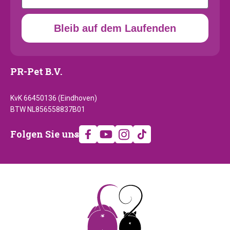
Bleib auf dem Laufenden
PR-Pet B.V.
KvK 66450136 (Eindhoven)
BTW NL856558837B01
Folgen
Folgen Sie uns
Sie
uns