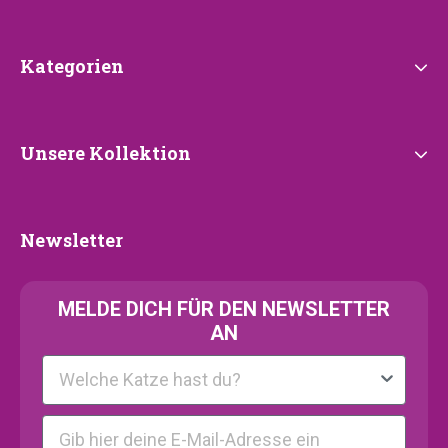
Kategorien
Kategorien
Unsere
Unsere Kollektion
Kollektion
Newsletter
Newsletter
MELDE
DICH FÜR DEN NEWSLETTER
AN
Kattenras
E-mail