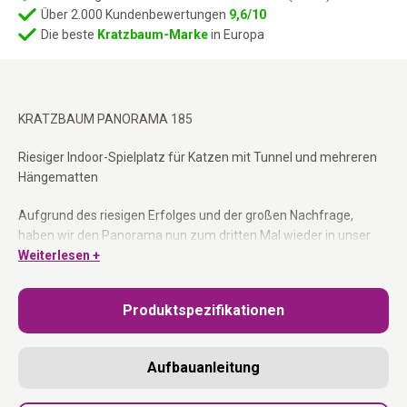
Über 2.000 Kundenbewertungen
9,6/10
Die beste
Kratzbaum-Marke
in Europa
KRATZBAUM PANORAMA 185
Riesiger Indoor-Spielplatz für Katzen mit Tunnel und mehreren
Hängematten
Aufgrund des riesigen Erfolges und der großen Nachfrage,
haben wir den Panorama nun zum dritten Mal wieder in unser
Sortiment aufgenommen – und das aus gutem Grund.
Weiterlesen +
Und wir haben ihn wieder einmal verbessert, sprich verbreitert
Produktspezifikationen
um deinem Rebellen noch mehr Platz zu bieten. Es wurden auch
zusätzliche Plattformen hinzugefügt, damit selbst ältere
Rebellen das XXL-Loungesofa auf dem Kratzbaum leicht
Aufbauanleitung
erreichen können. Es gibt einen guten Grund, warum wir diesen
Kratzbaum nicht loswerden können. Die superstabile