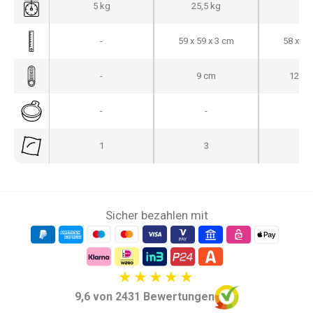
5 kg
25,5 kg
28
-
59 x 59 x 3 cm
58 x 40
-
9 cm
12 + 
-
-
1
3
Sicher bezahlen mit
9,6 von 2431 Bewertungen