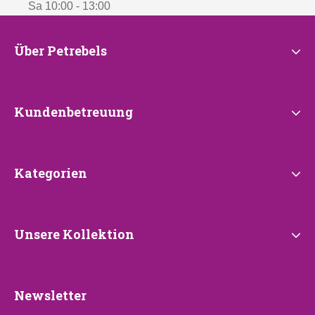
Sa 10:00 - 13:00
Über
Über Petrebels
Petrebels
Kundenbetreuung
Kundenbetreuung
Kategorien
Kategorien
Unsere
Unsere Kollektion
Kollektion
Newsletter
Newsletter