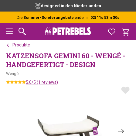
Zur
Skip
Zur
designed in den Niederlanden
Hauptnavigation
to
Fußzeile
springen
main
springen
Die
Sommer-Sonderangebote
enden in
02t 11s 53m 30s
content
Produkte
KATZENSOFA GEMINI 60 - WENGÉ -
HANDGEFERTIGT - DESIGN
Wengé
5.0/5 (1 reviews)