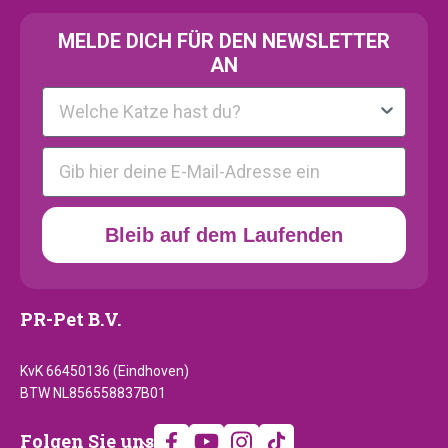
MELDE
DICH FÜR DEN NEWSLETTER
AN
Kattenras
E-mail
Bleib auf dem Laufenden
PR-Pet B.V.
KvK 66450136 (Eindhoven)
BTW NL856558837B01
Folgen
Folgen Sie uns