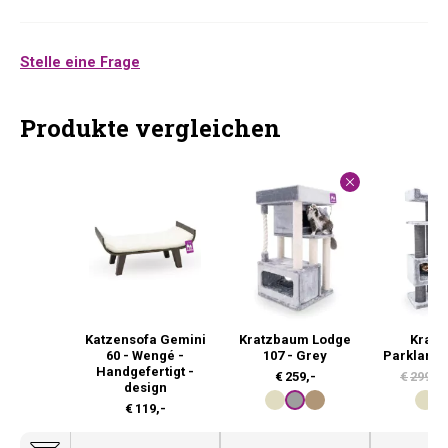
Stelle eine Frage
Produkte vergleichen
Katzensofa Gemini
Kratzbaum Lodge
Krat
60 - Wengé -
107 - Grey
Parklane 
Handgefertigt -
€
259,-
€
299,-
design
€
119,-