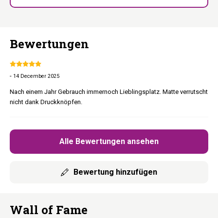
waschbares Kissen
Unsere Holzmöbel werden (teilweise) in Handarbeit aus
natürlichen Materialien hergestellt. Daher kann jedes Produkt
Bewertungen
einzigartige Merkmale aufweisen, wie z. B. leichte
Abweichungen in Farbe, Maserung und Struktur. Diese
natürlichen Unterschiede tragen zum einzigartigen Aussehen
und Charme jedes Möbelstückes bei.
-
14 December 2025
Nach einem Jahr Gebrauch immernoch Lieblingsplatz. Matte verrutscht
nicht dank Druckknöpfen.
Alle Bewertungen ansehen
Bewertung hinzufügen
Wall of Fame