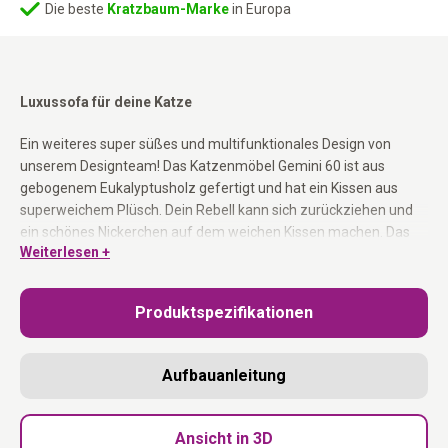
Die beste
Kratzbaum-Marke
in Europa
Luxussofa für deine Katze
Ein weiteres super süßes und multifunktionales Design von
unserem Designteam! Das Katzenmöbel Gemini 60 ist aus
gebogenem Eukalyptusholz gefertigt und hat ein Kissen aus
superweichem Plüsch. Dein Rebell kann sich zurückziehen und
ein schönes Nickerchen auf dem weichen Kissen machen. Das
Weiterlesen +
Katzensofa Gemini steht auf stabilen Holzfüssen.
Produktspezifikationen
Farbe: cremefarbener Plüsch und Holz im Wengé-Stil (schwarz-
brauner poriger Look)
Aufbauanleitung
Maße – Länge 65 cm, Breite 35 cm und Höhe 20 cm
geeignet für jede Katze
leichtes und schlankes Design, passt in jede Einrichtung
Ansicht in 3D