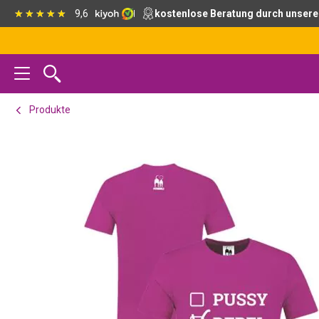
Zur
Skip
Zur
9,6
kostenlose Beratung durch unsere
Hauptnavigation
to
Fußzeile
springen
main
springen
content
Produkte