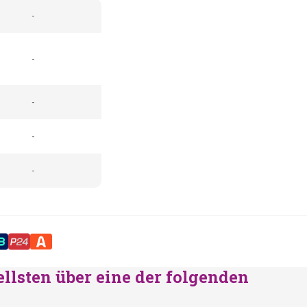
-
-
-
-
-
ellsten über eine der folgenden