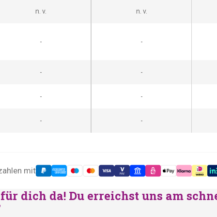
n. v.
n. v.
-
-
-
-
-
-
-
-
zahlen mit
für dich da! Du erreichst uns am schn
"