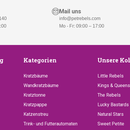
Mail uns
 140
info@petrebels.com
7:00
Mo - Fr: 09:00 – 17:00
euung
Kategorien
Unsere
g
Kategorien
Unsere Kol
Kollekt
Kratzbäume
Little Rebels
Wandkratzbäume
Kings & Queens
Kratztonne
The Rebels
Kratzpappe
Lucky Bastards
Katzenstreu
Natural Stars
Trink- und Futterautomaten
Sweet Petite