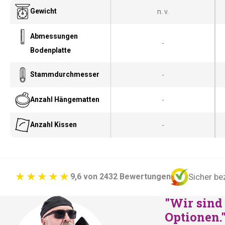
Gewicht
n. v.
Abmessungen
-
Bodenplatte
Stammdurchmesser
-
Anzahl Hängematten
-
Anzahl Kissen
-
Sicher be
9,6 von 2432 Bewertungen
"Wir sind 
Optionen.