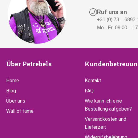
Ruf uns an
+31 (0) 73 – 6893
Mo - Fr: 09:00 – 1
Über
Kundenbetr
Über Petrebels
Kundenbetreuun
Petrebels
Home
Kontakt
Blog
FAQ
Über uns
Wie kann ich eine
Bestellung aufgeben?
Wall of fame
Versandkosten und
Lieferzeit
Widerrufsbelehrung