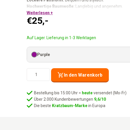
Lockere Passform:
Bequem und stylisch.
Hochwertige Baumwolle:
Langlebig und angenehm.
Größe M:
Weiterlesen +
Für den echten Rebel.
€
25,-
Zeig, wer du bist.
Auf Lager. Lieferung in 1-3 Werktagen
Purple
Fanwear
In den Warenkorb
Herren
-
M
Bestellung bis 15:00 Uhr =
heute
versendet (Mo-Fr)
Menge
Über 2.000 Kundenbewertungen
9,6/10
Die beste
Kratzbaum-Marke
in Europa