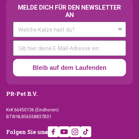
MELDE
DICH FÜR DEN NEWSLETTER
AN
Kattenras
E-mail
Bleib auf dem Laufenden
PR-Pet B.V.
KvK 66450136 (Eindhoven)
BTW NL856558837B01
Folgen
Folgen Sie uns