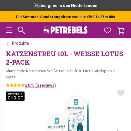
Zur
Skip
Zur
designed in den Niederlanden
Hauptnavigation
to
Fußzeile
springen
main
springen
Die
Sommer-Sonderangebote
enden in
05t 01s 35m 08s
content
Produkte
KATZENSTREU 10L - WEISSE LOTUS
2-PACK
Klumpende Katzenstreu Weiße-Lotus-Duft 10 Liter Vorteilspack 2
Beutel
5.0/5 (3 reviews)
PETREBELS
PETREBELS
CHOICE
CHOICE
PETREBELS CHOICE
PETREBELS CHOICE