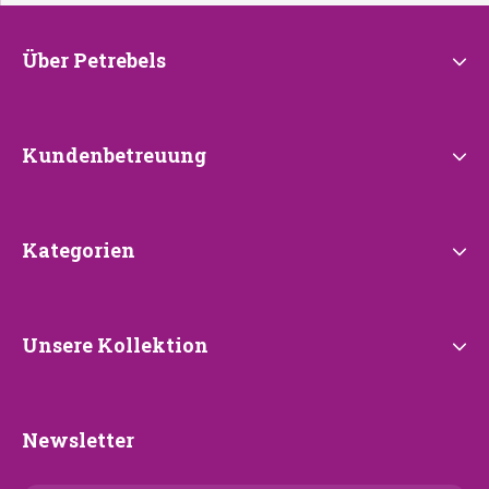
Über
Über Petrebels
Petrebels
Kundenbetreuung
Kundenbetreuung
Kategorien
Kategorien
Unsere
Unsere Kollektion
Kollektion
Newsletter
Newsletter