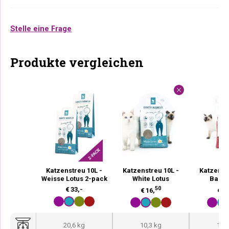
Stelle eine Frage
Produkte vergleichen
Katzenstreu 10L -
Katzenstreu 10L -
Katzenst
Weisse Lotus 2-pack
White Lotus
Baby
50
€
33,-
€
16,
€
16
20,6 kg
10,3 kg
10,3