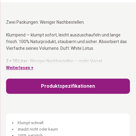
Zwei Packungen. Weniger Nachbestellen.
Klumpend — klumpt sofort, leicht auszuschaufeln und lange
frisch. 100% Naturprodukt, staubarm und sicher. Absorbiert das
Vierfache seines Volumens. Duft: White Lotus.
2 × 10 Liter:
Weniger Nachbestellen — mehr Vorrat.
Klumpend:
Weiterlesen +
Klumpt sofort — leicht auszuschaufeln.
100% Naturprodukt:
Biologisch und nachhaltig.
Duft: White Lotus
Produktspezifikationen
Dirty Rebels. For messy jobs only.
Klumpt schnell
staubt nicht oder kaum
100% natürlich