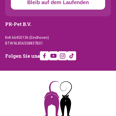
Bleib auf dem Laufenden
PR-Pet B.V.
KvK 66450136 (Eindhoven)
BTW NL856558837B01
Folgen
Folgen Sie uns
Sie
uns