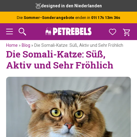
Zur
Skip
Zur
Zur
durch unsere Experten
vor 15 Uhr bestellt, 
Hauptnavigation
to
Hauptsidebar
Fußzeile
springen
main
springen
springen
Die
Sommer-Sonderangebote
enden in
01t 17s 13m 35s
content
Home
»
Blog
»
Die Somali-Katze: Süß, Aktiv und Sehr Fröhlich
Die Somali-Katze: Süß,
Aktiv und Sehr Fröhlich