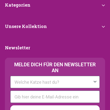
Kategorien
Kategorien
Unsere
Unsere Kollektion
Kollektion
Newsletter
Newsletter
MELDE
DICH FÜR DEN NEWSLETTER
AN
Kattenras
E-mail