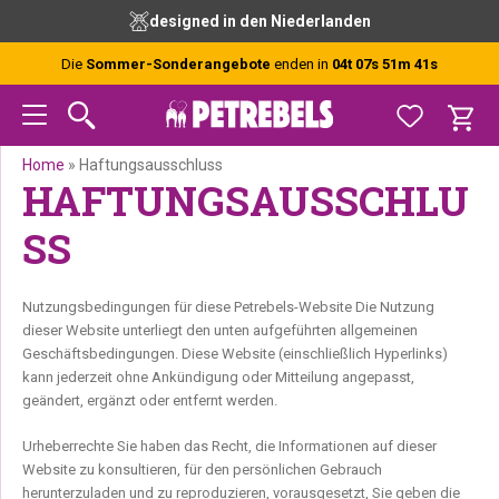
Zur
Skip
Zur
designed in den Niederlanden
Hauptnavigation
to
Fußzeile
springen
main
springen
Die
Sommer-Sonderangebote
enden in
04t 07s 51m 40s
content
Home
»
Haftungsausschluss
HAFTUNGSAUSSCHLU
SS
Nutzungsbedingungen für diese Petrebels-Website Die Nutzung
dieser Website unterliegt den unten aufgeführten allgemeinen
Geschäftsbedingungen. Diese Website (einschließlich Hyperlinks)
kann jederzeit ohne Ankündigung oder Mitteilung angepasst,
geändert, ergänzt oder entfernt werden.
Urheberrechte Sie haben das Recht, die Informationen auf dieser
Website zu konsultieren, für den persönlichen Gebrauch
herunterzuladen und zu reproduzieren, vorausgesetzt, Sie geben die