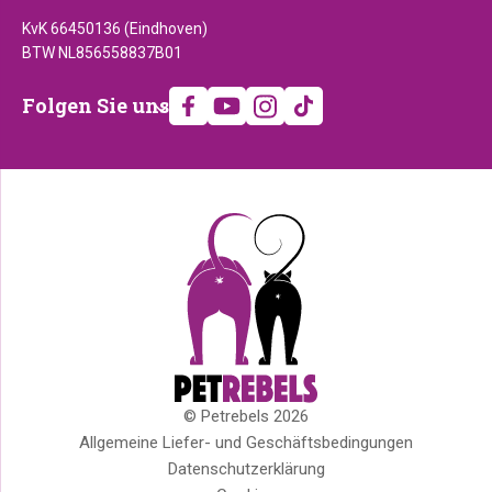
KvK 66450136 (Eindhoven)
BTW NL856558837B01
Folgen
Folgen Sie uns
Sie
uns
© Petrebels 2026
Copyright
Allgemeine Liefer- und Geschäftsbedingungen
Datenschutzerklärung