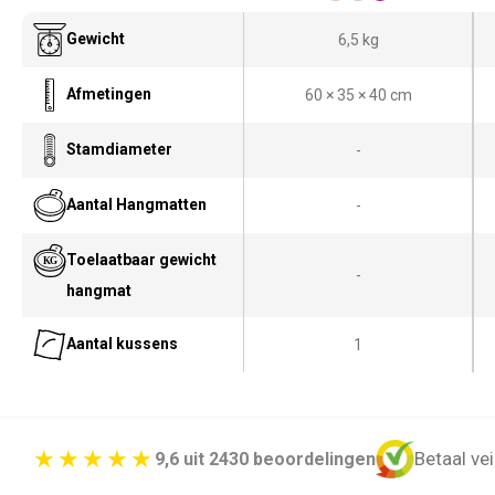
Gewicht
6,5 kg
Afmetingen
60 × 35 × 40 cm
Stamdiameter
-
Aantal Hangmatten
-
Toelaatbaar gewicht
-
hangmat
Aantal kussens
1
Betaal vei
9,6 uit 2430 beoordelingen