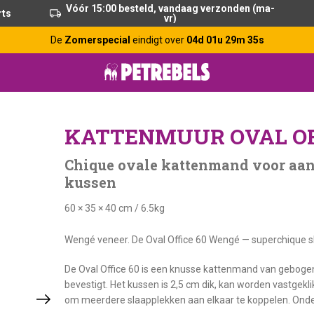
Vóór 15:00 besteld, vandaag verzonden (ma-
rts
vr)
De
Zomerspecial
eindigt over
04d 01u 29m 34s
KATTENMUUR OVAL OF
Chique ovale kattenmand voor aa
kussen
60 × 35 × 40 cm
/
6.5kg
Wengé veneer. De Oval Office 60 Wengé — superchique s
De Oval Office 60 is een knusse kattenmand van gebogen
bevestigt. Het kussen is 2,5 cm dik, kan worden vastgekl
om meerdere slaapplekken aan elkaar te koppelen. Onderd