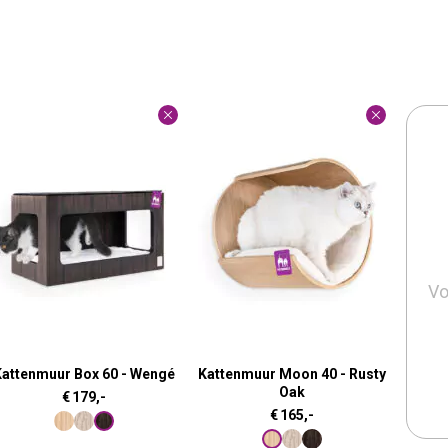
Vo
Kattenmuur Box 60 - Wengé
Kattenmuur Moon 40 - Rusty
Oak
€
179,-
€
165,-