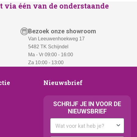
lst via één van de onderstaande
Bezoek onze showroom
Van Leeuwenhoekweg 17
5482 TK Schijndel
Ma - Vr 09:00 - 16:00
Za 10:00 - 13:00
Nieuwsbrief
ctie
Nieuwsbrief
e
SCHRIJF JE IN VOOR DE
NIEUWSBRIEF
Kattenras