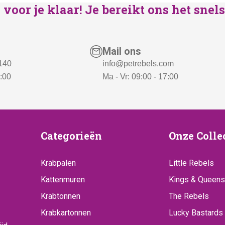
voor je klaar! Je bereikt ons het sne
Mail ons
 140
info@petrebels.com
7:00
Ma - Vr: 09:00 - 17:00
ice
Categorieën
Onze
Categorieën
Onze Colle
Collecti
Krabpalen
Little Rebels
Kattenmuren
Kings & Queens
Krabtonnen
The Rebels
Krabkartonnen
Lucky Bastards