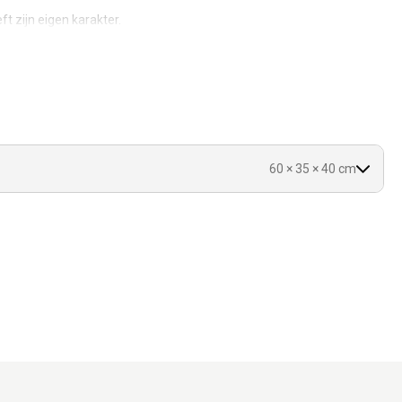
ft zijn eigen karakter.
 hoes.
delen.
ur tussen de slaapplekken.
60 × 35 × 40 cm