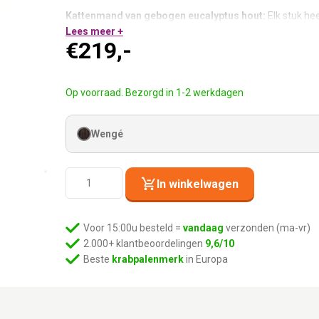
Kattenmand van gebogen eucalyptus hout:
Elk stuk hee
Uitwasbaar kussen:
Lees meer +
2,5 cm dik, vastklikbaar, uitwasbare
€
219,-
Heavy duty Z- bar inbegrepen:
Veilige muurbevestiging.
Wengé veneer:
Past bij alle Wengé Wall of Rebels onder
Combineer met Bridge of Scratch 70:
Voor meer avontu
Op voorraad. Bezorgd in 1-2 werkdagen
Superchique slaapplek. Aan de muur.
Wengé
Kattenmuur
In winkelwagen
Oval
Office
60
Voor 15:00u besteld =
vandaag
verzonden (ma-vr)
-
2.000+ klantbeoordelingen
9,6/10
Wengé
Beste
krabpalenmerk
in Europa
aantal