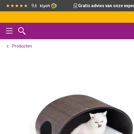
Spring
Door
Spring
9,6
Gratis advies van onze expe
naar
naar
naar
de
de
de
hoofdnavigatie
hoofd
voettekst
inhoud
Producten