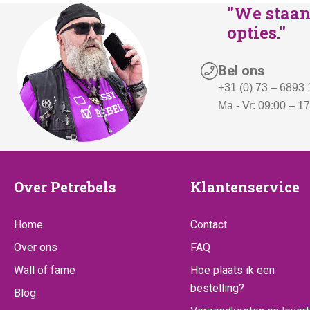
"We staan 
opties."
Bel ons
+31 (0) 73 – 6893
Ma - Vr: 09:00 – 1
Over
Klantenserv
Over Petrebels
Klantenservice
Petrebels
Home
Contact
Over ons
FAQ
Wall of fame
Hoe plaats ik een
bestelling?
Blog