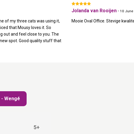
Jolanda van Rooijen
-
10 June
one of my three cats was using it,
Mooie Oval Office. Stevige kwalit
iced that Mousy loves it. So
g out and feel close to you. The
e new spot. Good quality stuff that
0 - Wengé
5+