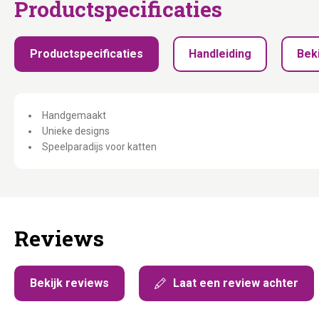
Productspecificaties
Productspecificaties
Handleiding
Beki
Handgemaakt
Unieke designs
Speelparadijs voor katten
Reviews
Bekijk reviews
Laat een review achter