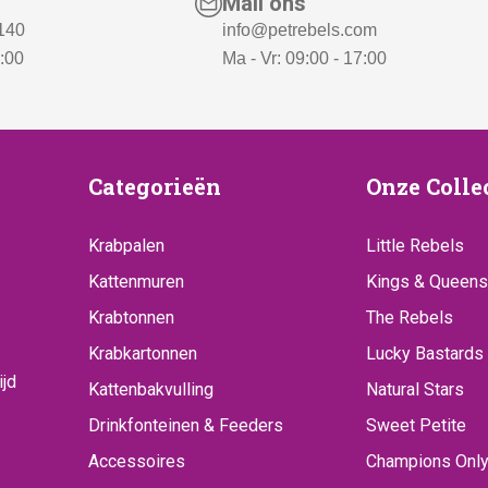
Mail ons
 140
info@petrebels.com
7:00
Ma - Vr: 09:00 - 17:00
ice
Categorieën
Onze
Categorieën
Onze Colle
Collecti
Krabpalen
Little Rebels
Kattenmuren
Kings & Queens
Krabtonnen
The Rebels
Krabkartonnen
Lucky Bastards
ijd
Kattenbakvulling
Natural Stars
Drinkfonteinen & Feeders
Sweet Petite
Accessoires
Champions Onl