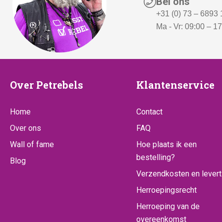
Bel ons
+31 (0) 73 – 6893
Ma - Vr: 09:00 – 1
Over
Klantenserv
Over Petrebels
Klantenservice
Petrebels
Home
Contact
Over ons
FAQ
Wall of fame
Hoe plaats ik een
bestelling?
Blog
Verzendkosten en levert
Herroepingsrecht
Herroeping van de
overeenkomst