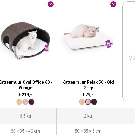
Vo
Kattenmuur Oval Office 60 -
Kattenmuur Relax 50 - Old
Wengé
Grey
€
219,-
€
79,-
6,5 kg
2 kg
60 × 35 × 40 cm
50 × 35 × 6 cm