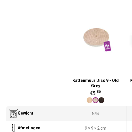
Kattenmuur Disc 9 - Old
Grey
50
€
5,
Gewicht
N/B
Afmetingen
9 × 9 × 2 cm