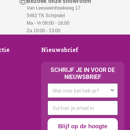
Bezoek onze showroom
Van Leeuwenhoekweg 17
5482 TK Schijndel
Ma - Vr 09:00 - 16:00
Za 10:00 - 13:00
Nieuwsbrief
ctie
Nieuwsbrief
e
SCHRIJF JE IN VOOR DE
NIEUWSBRIEF
Kattenras
E-mail
y
Blijf op de hoogte