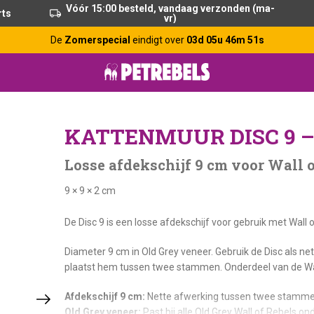
Vóór 15:00 besteld, vandaag verzonden (ma-
rts
vr)
De
Zomerspecial
eindigt over
03d 05u 46m 51s
KATTENMUUR DISC 9 –
Losse afdekschijf 9 cm voor Wall 
9 × 9 × 2 cm
De Disc 9 is een losse afdekschijf voor gebruik met W
Diameter 9 cm in Old Grey veneer. Gebruik de Disc als n
plaatst hem tussen twee stammen. Onderdeel van de Wall
Afdekschijf 9 cm:
Nette afwerking tussen twee stamme
Old Grey veneer:
Past bij alle Old Grey Wall of Rebels on