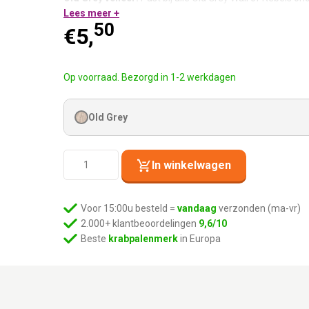
Lees meer +
50
Nette afwerking. Klopt gewoon.
€
5,
Op voorraad. Bezorgd in 1-2 werkdagen
Old Grey
Kattenmuur
In winkelwagen
Disc
9
-
Voor 15:00u besteld =
vandaag
verzonden (ma-vr)
Old
2.000+ klantbeoordelingen
9,6/10
Grey
Beste
krabpalenmerk
in Europa
aantal