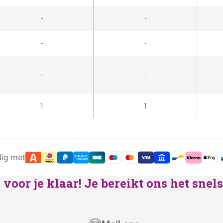
-
-
-
-
-
-
1
1
lig met
voor je klaar! Je bereikt ons het sne