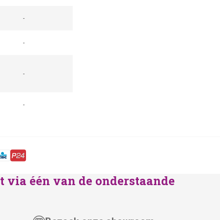
-
-
-
-
lst via één van de onderstaande