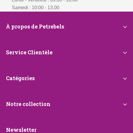
Samedi : 10:00 - 13.00
À
À propos de Petrebels
propos
de
Petrebels
Service
Service Clientèle
Clientèle
Catégories
Catégories
Notre
Notre collection
collection
Newsletter
Newsletter