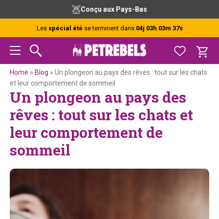
Passer
Passer
Passer
Passer
Conçu aux Pays-Bas
à
au
à
au
la
contenu
la
pied
Les
spécial été
se terminent dans
04j 03h 03m 36s
navigation
principal
barre
de
principale
latérale
page
principale
Home
»
Blog
»
Un plongeon au pays des rêves : tout sur les chats
et leur comportement de sommeil
Un plongeon au pays des
rêves : tout sur les chats et
leur comportement de
sommeil