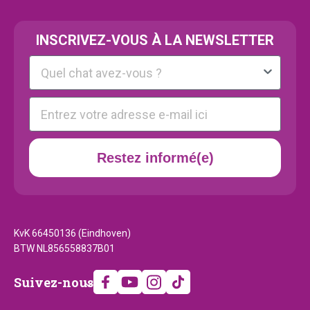
INSCRIVEZ-VOUS À LA NEWSLETTER
Kattenras
E-mail
Restez informé(e)
KvK 66450136 (Eindhoven)
BTW NL856558837B01
Suivez-
Suivez-nous
nous