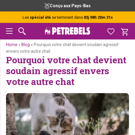
Passer
Passer
Passer
Passer
Conseils gratuits de nos experts
à
au
à
au
la
contenu
la
pied
Les
spécial été
se terminent dans
03j 08h 20m 30s
navigation
principal
barre
de
principale
latérale
page
principale
Home
»
Blog
»
Pourquoi votre chat devient soudain agressif
envers votre autre chat
Pourquoi votre chat devient
soudain agressif envers
votre autre chat