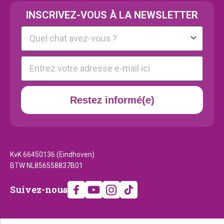
INSCRIVEZ-VOUS À LA NEWSLETTER
Kattenras
E-mail
Restez informé(e)
KvK 66450136 (Eindhoven)
BTW NL856558837B01
Suivez-
Suivez-nous
nous