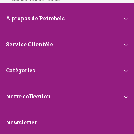
À
À propos de Petrebels
propos
de
Petrebels
Service
Service Clientèle
Clientèle
Catégories
Catégories
Notre
Notre collection
collection
Newsletter
Newsletter