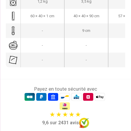
1,2 kg
3,5 kg
1 
60 × 40 × 1 cm
40 × 40 × 90 cm
57 × 30
-
9 cm
-
-
-
-
-
-
-
Payez en toute sécurité avec
9,6 sur 2431 avis