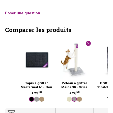
Poser une question
Comparer les produits
Tapis à griffer
Poteau à griffer
Griffoir
Mastermat 60 - Noir
Maine 90 - Grise
Scratch C
Gr
50
50
€
23,
€
29,
€
16