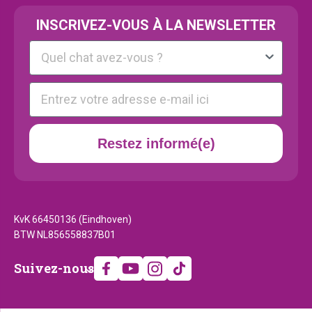
INSCRIVEZ-VOUS À LA NEWSLETTER
Kattenras
E-mail
Restez informé(e)
KvK 66450136 (Eindhoven)
BTW NL856558837B01
Suivez-
Suivez-nous
nous