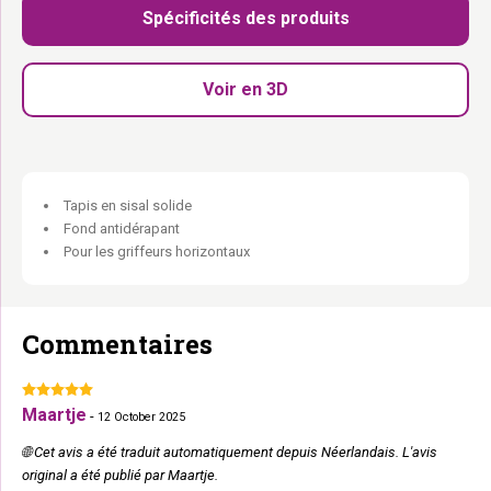
Spécificités des produits
Tapis en sisal extra solide :
Résistant à l’usage quotidien
intensif.
Fond antidérapant :
Reste en place même lors des sessions les
Voir en 3D
plus enthousiastes.
60 × 40 cm :
Compact — se glisse partout.
Complément idéal
pour tout arbre à chat existant.
Le bon endroit pour griffer à plat.
Tapis en sisal solide
Fond antidérapant
Pour les griffeurs horizontaux
Commentaires
Maartje
-
12 October 2025
🌐 Cet avis a été traduit automatiquement depuis Néerlandais. L'avis
original a été publié par Maartje.