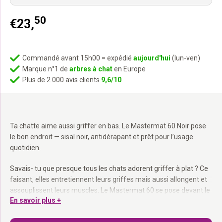
50
€
23,
Commandé avant 15h00 = expédié
aujourd'hui
(lun-ven)
Marque n°1 de
arbres à chat
en Europe
Plus de 2 000 avis clients
9,6/10
Ta chatte aime aussi griffer en bas. Le Mastermat 60 Noir pose
le bon endroit — sisal noir, antidérapant et prêt pour l’usage
quotidien.
Savais- tu que presque tous les chats adorent griffer à plat ? Ce
faisant, elles entretiennent leurs griffes mais aussi allongent et
assouplissent leurs muscles. Le Mastermat 60 se pose devant le
En savoir plus +
canapé, à côté du griffoir ou à l’entrée. Tapis en sisal extra solide,
fond antidérapant, compact de format.