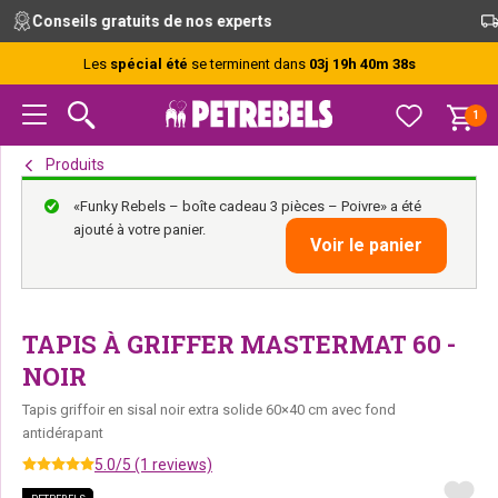
Passer
Passer
Passer
Conseils gratuits de nos experts
à
au
au
la
contenu
pied
Les
spécial été
se terminent dans
03j 19h 40m 37s
navigation
principal
de
principale
page
1
Produits
«Funky Rebels – boîte cadeau 3 pièces – Poivre» a été
ajouté à votre panier.
Voir le panier
TAPIS À GRIFFER MASTERMAT 60 -
NOIR
Tapis griffoir en sisal noir extra solide 60×40 cm avec fond
antidérapant
5.0/5 (1 reviews)