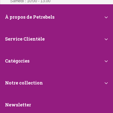
Samedi : 10:00 - 13.00
À
À propos de Petrebels
propos
de
Petrebels
Service
Service Clientèle
Clientèle
Catégories
Catégories
Notre
Notre collection
collection
Newsletter
Newsletter