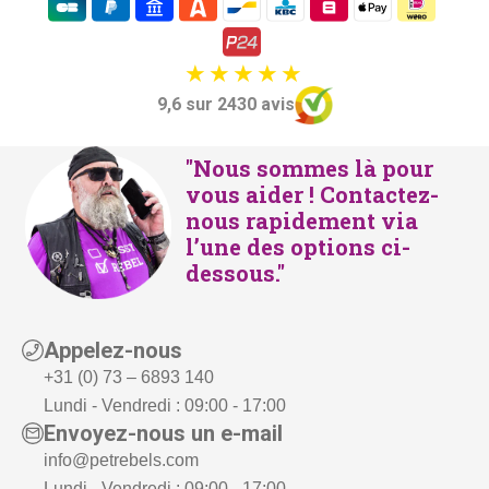
i
:
t
€
8
9,6 sur 2430 avis
:
9
€
9
"Nous sommes là pour
1
,
vous aider ! Contactez-
.
-
nous rapidement via
0
.
l’une des options ci-
6
dessous."
5
,
-
Appelez-nous
.
+31 (0) 73 – 6893 140
Lundi - Vendredi : 09:00 - 17:00
Envoyez-nous un e-mail
info@petrebels.com
Lundi - Vendredi : 09:00 - 17:00