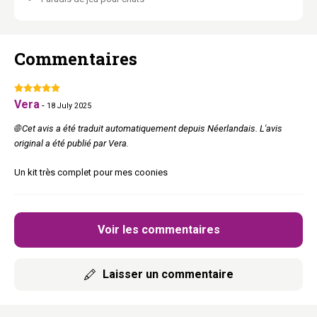
35, 1x Level 40, 4x Post 1560
Entièrement combinable
avec tous les autres éléments Wall of
Commentaires
Rebels.
Matériel de montage inclus :
Vis, chevilles et instructions.
Coussins lavables :
Fermeture éclair invisible, machine à 30°C.
Plusieurs configurations possibles :
Tu décides de
Vera
-
18 July 2025
l’agencement final.
🌐 Cet avis a été traduit automatiquement depuis Néerlandais. L'avis
original a été publié par Vera.
Ton mur. Leur paradis.
Un kit très complet pour mes coonies
Voir les commentaires
Laisser un commentaire