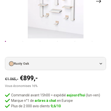
Rusty Oak
Le
Le
€
899,-
€
1.065,-
prix
prix
Vous économises 16%
initial
actuel
était :
est :
Commandé avant 15h00 = expédié
aujourd'hui
(lun-ven)
Marque n°1 de
arbres à chat
en Europe
€1.065,-.
€899,-.
Plus de 2 000 avis clients
9,6/10