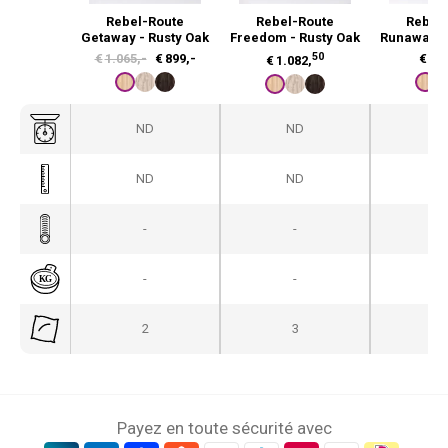
Rebel-Route
Rebel-Route
Rebel
Getaway - Rusty Oak
Freedom - Rusty Oak
Runaway -
L
L
50
€
1.065,-
€
899,-
€
1.2
€
1.082,
e
e
p
p
ND
ND
N
r
r
i
i
ND
ND
N
x
x
i
a
-
-
-
n
c
i
t
-
-
-
t
u
i
e
2
3
a
l
l
e
é
s
t
t
Payez en toute sécurité avec
a