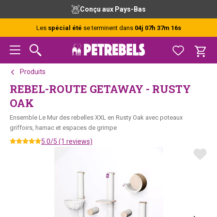
Passer
Passer
Passer
Conçu aux Pays-Bas
à
au
au
la
contenu
pied
Les
spécial été
se terminent dans
04j 07h 37m 16s
navigation
principal
de
principale
page
Produits
REBEL-ROUTE GETAWAY - RUSTY
OAK
Ensemble Le Mur des rebelles XXL en Rusty Oak avec poteaux
griffoirs, hamac et espaces de grimpe
5.0/5 (1 reviews)