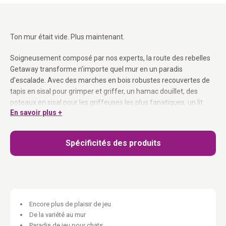
Ton mur était vide. Plus maintenant.
Soigneusement composé par nos experts, la route des rebelles
Getaway transforme n’importe quel mur en un paradis
d’escalade. Avec des marches en bois robustes recouvertes de
tapis en sisal pour grimper et griffer, un hamac douillet, des
poteaux en sisal pour les griffeuses les plus fanatiques, un lit
En savoir plus +
confortable et un espace de détente unique en forme de lune.
Conçu pour le confort des chats, parfait pour les Rebels qui
aiment grimper, griffer et se détendre avec style. Peut être
Spécificités des produits
monté de différentes façons — adapte la disposition à la taille et
aux capacités de tes chats. Coussins faciles à laver avec
fermeture éclair invisible. Matériel de montage inclus.
Contenu :
Encore plus de plaisir de jeu
1x Moon 40, 1x Relax 50, 1x Step 25 (set de 3), 1x Horizon 1530
De la variété au mur
(set de 2), 3x Climb 1560 set, 1x Hang Round 1548 set, 2x Level
Paradis de jeu pour chats