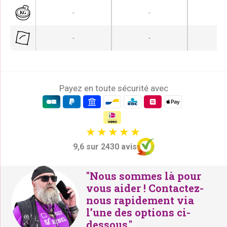
i
t
i
t
-
-
-
t
u
t
u
i
e
i
e
-
-
-
a
l
a
l
l
e
l
e
é
s
é
s
t
t
t
t
Payez en toute sécurité avec
a
a
i
:
i
:
t
€
t
€
1
1
9,6 sur 2430 avis
:
6
:
6
€
9
€
9
"Nous sommes là pour
1
,
1
,
vous aider ! Contactez-
9
-
9
-
nous rapidement via
8
.
8
.
l’une des options ci-
,
,
dessous."