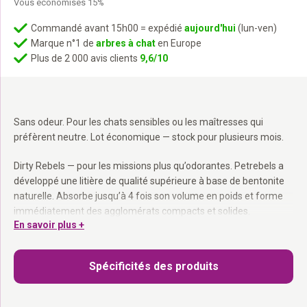
Vous économises 15%
initial
actuel
était :
est :
Commandé avant 15h00 = expédié
aujourd'hui
(lun-ven)
Marque n°1 de
arbres à chat
en Europe
€198,-.
€169,-.
Plus de 2 000 avis clients
9,6/10
Sans odeur. Pour les chats sensibles ou les maîtresses qui
préfèrent neutre. Lot économique — stock pour plusieurs mois.
Dirty Rebels — pour les missions plus qu’odorantes. Petrebels a
développé une litière de qualité supérieure à base de bentonite
naturelle. Absorbe jusqu’à 4 fois son volume en poids et forme
immédiatement des agglomérats compacts et solides.
En savoir plus +
Agglomérante super solide :
Agglomérats compacts et faciles
à ramasser.
Spécificités des produits
Absorbe 4× son poids :
Très économique à l’usage.
100% naturelle :
Sans poussière, sans produits chimiques
agressifs.