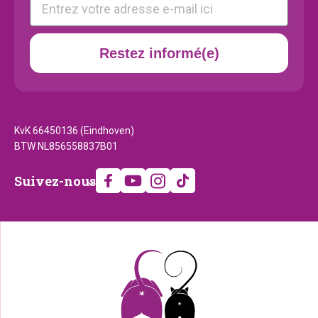
Restez informé(e)
KvK 66450136 (Eindhoven)
BTW NL856558837B01
Suivez-
Suivez-nous
nous