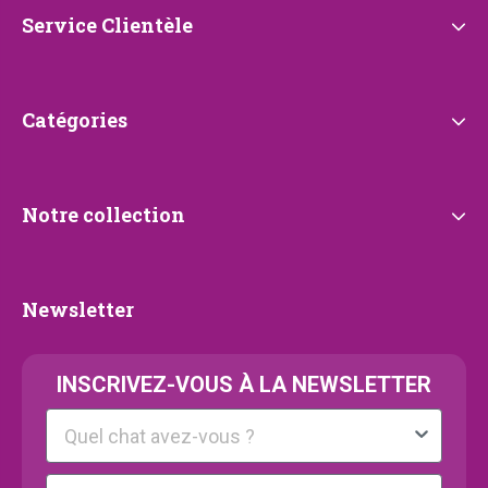
Petrebels
Service
Service Clientèle
Clientèle
Catégories
Catégories
Notre
Notre collection
collection
Newsletter
Newsletter
INSCRIVEZ-VOUS À LA NEWSLETTER
Kattenras
E-mail