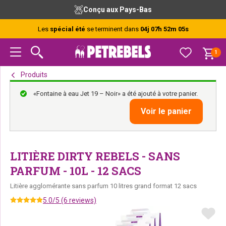
Passer
Passer
Passer
Conçu aux Pays-Bas
à
au
au
la
contenu
pied
Les
spécial été
se terminent dans
04j 07h 52m 05s
navigation
principal
de
principale
page
1
Produits
«Fontaine à eau Jet 19 – Noir» a été ajouté à votre panier.
Voir le panier
LITIÈRE DIRTY REBELS - SANS
PARFUM - 10L - 12 SACS
Litière agglomérante sans parfum 10 litres grand format 12 sacs
5.0/5 (6 reviews)