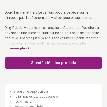
Doux, familier et frais. Le parfum poudre de bébé qui ne
s’impose pas. Lot économique — stock pour plusieurs mois.
Dirty Rebels — pour les missions plus qu’odorantes. Petrebels a
développé une litière de qualité supérieure à base de bentonite
naturelle. Absorbe jusqu’à 4 fois son volume en poids et forme
immédiatement des agglomérats compacts et solides.
En savoir plus +
Agglomérante super solide :
Agglomérats compacts et faciles
à ramasser.
Spécificités des produits
Absorbe 4× son poids :
Très économique à l’usage.
100% naturelle :
Sans poussière, sans produits chimiques
agressifs.
Pour 1 ou plusieurs chats.
Elle fait ses besoins. Tu gères. Tout le monde est content.
S'agglomère rapidement
ne fait pas ou peu de poussière
100 % naturel
Parfum talc pour bébé