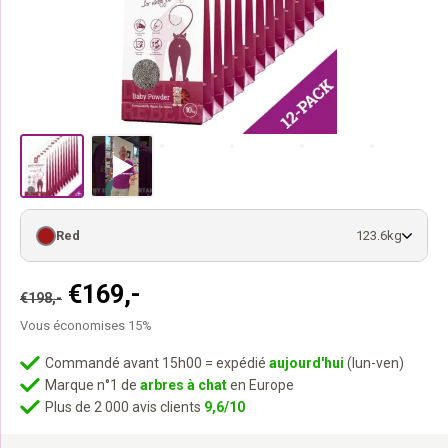
Red
123.6kg
Le
Le
€
169,-
€
198,-
prix
prix
Vous économises 15%
initial
actuel
était :
est :
Commandé avant 15h00 = expédié
aujourd'hui
(lun-ven)
Marque n°1 de
arbres à chat
en Europe
€198,-.
€169,-.
Plus de 2 000 avis clients
9,6/10