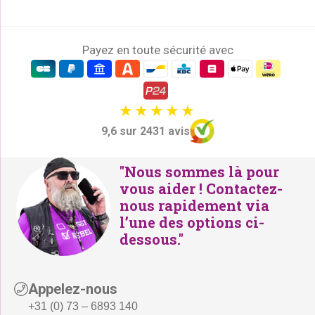
l
e
é
s
t
t
Payez en toute sécurité avec
a
i
:
t
€
1
9,6 sur 2431 avis
:
6
€
9
"Nous sommes là pour
1
,
vous aider ! Contactez-
9
-
nous rapidement via
8
.
l’une des options ci-
,
dessous."
-
.
Appelez-nous
+31 (0) 73 – 6893 140