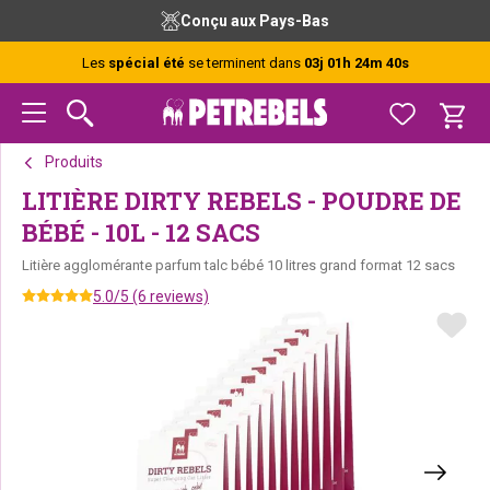
Passer
Passer
Passer
Conçu aux Pays-Bas
à
au
au
la
contenu
pied
Les
spécial été
se terminent dans
03j 01h 24m 40s
navigation
principal
de
principale
page
Produits
LITIÈRE DIRTY REBELS - POUDRE DE
BÉBÉ - 10L - 12 SACS
Litière agglomérante parfum talc bébé 10 litres grand format 12 sacs
5.0/5 (6 reviews)