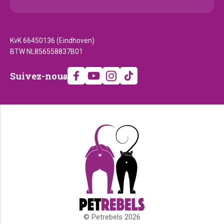
KvK 66450136 (Eindhoven)
BTW NL856558837B01
Suivez-
Suivez-nous
nous
© Petrebels 2026