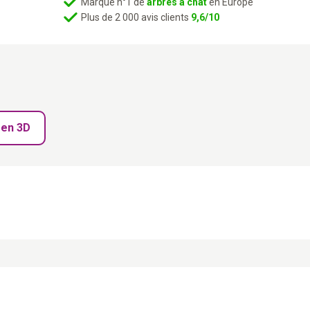
Marque n°1 de
arbres à chat
en Europe
Drive
Plus de 2 000 avis clients
9,6/10
195
-
Crème
 en 3D