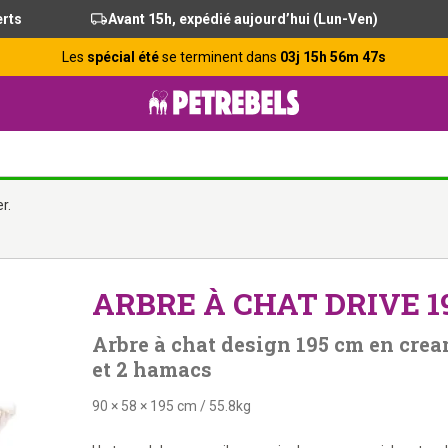
erts
Avant 15h, expédié aujourd’hui (Lun-Ven)
Les
spécial été
se terminent dans
03j 15h 56m 46s
r.
ARBRE À CHAT DRIVE 1
Arbre à chat design 195 cm en crea
et 2 hamacs
90 × 58 × 195 cm
/
55.8kg