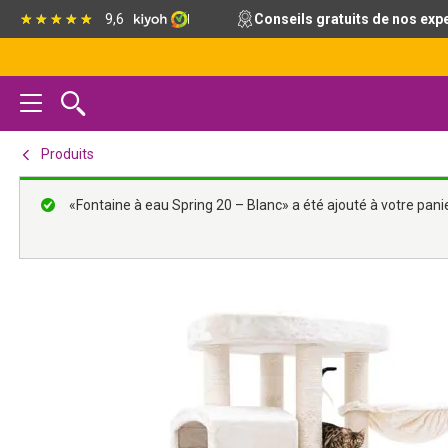
Passer
Passer
Passer
9,6
Conseils gratuits de nos exp
à
au
au
la
contenu
pied
navigation
principal
de
principale
page
Produits
«Fontaine à eau Spring 20 – Blanc» a été ajouté à votre panie