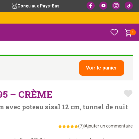
Conçu aux Pays-Bas
1
Voir le panier
95 – CRÈME
m avec poteau sisal 12 cm, tunnel de nuit
(7)
|
Ajouter un commentaire