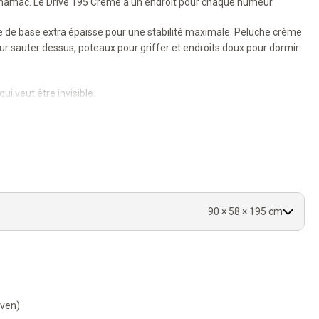
n hamac. Le Drive 195 Crème a un endroit pour chaque humeur.
 de base extra épaisse pour une stabilité maximale. Peluche crème
ur sauter dessus, poteaux pour griffer et endroits doux pour dormir
ui veut être invisible.
 actives.
ndroit parfait.
 mètres.
ce.
90 × 58 × 195 cm
-ven)