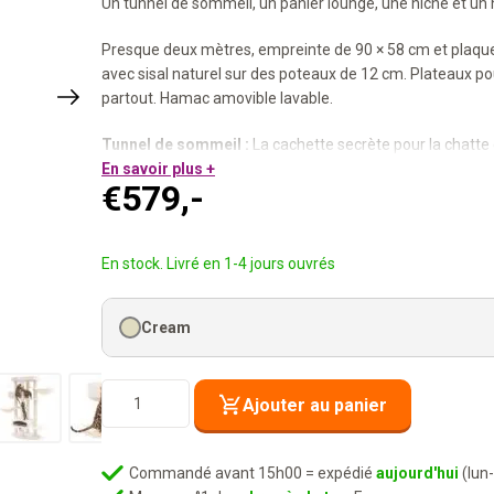
Un tunnel de sommeil, un panier lounge, une niche et u
Presque deux mètres, empreinte de 90 × 58 cm et plaque
avec sisal naturel sur des poteaux de 12 cm. Plateaux po
partout. Hamac amovible lavable.
Tunnel de sommeil :
La cachette secrète pour la chatte q
Poteaux en sisal de 12 cm :
En savoir plus +
Extra stables pour les chats
€
579,-
Panier lounge + niche + hamac :
Pour chaque humeur, l’e
Plaque de base extra épaisse :
Stable sur presque deux
Pour chaque humeur, un endroit. Pour chaque chatte, sa pla
En stock. Livré en 1-4 jours ouvrés
Cream
quantité
Ajouter au panier
de
Arbre
à
Commandé avant 15h00 = expédié
aujourd'hui
(lun
chat