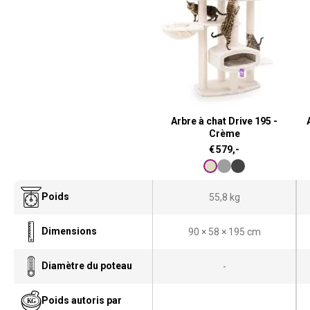
Arbre à chat Drive 195 -
Crème
€
579,-
Poids
55,8 kg
Dimensions
90 × 58 × 195 cm
Diamètre du poteau
-
Poids autoris par
-