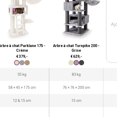
Aj
Arbre à chat Parklane 175 -
Arbre à chat Turnpike 200 -
Crème
Grise
€
379,-
€
629,-
35 kg
83 kg
58 × 45 × 175 cm
76 × 76 × 200 cm
12 & 15 cm
15 cm
-
-