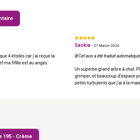
taire
Saskia
-
27 March 2026
ue 4 étoiles car j'ai reçue la
🌐 Cet avis a été traduit automatiqu
t ma fifille est au anges.
Un superbe grand arbre à chat. P
grimper, et beaucoup d'espace pour
petits turbulents que j'ai à la mais
e 195 - Crème