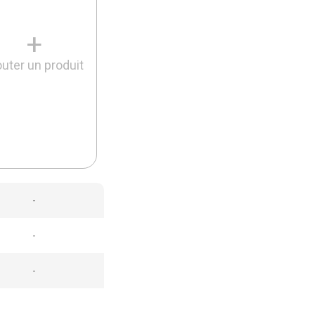
+
outer un produit
-
-
-
-