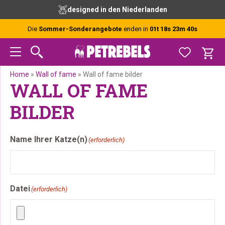
Zur
Skip
Zur
designed in den Niederlanden
Hauptnavigation
to
Fußzeile
springen
main
springen
Die
Sommer-Sonderangebote
enden in
01t 18s 23m 40s
content
Home
»
Wall of fame
»
Wall of fame bilder
WALL OF FAME
BILDER
Name Ihrer Katze(n)
(erforderlich)
Datei
(erforderlich)