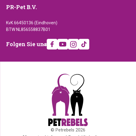
PR-Pet B.V.
KvK 66450136 (Eindhoven)
BTW NL856558837B01
Folgen
Folgen Sie uns
Sie
uns
© Petrebels 2026