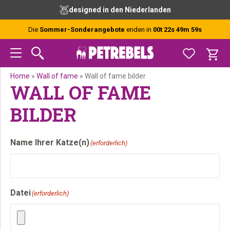
Zur
Skip
Zur
designed in den Niederlanden
Hauptnavigation
to
Fußzeile
springen
main
springen
Die
Sommer-Sonderangebote
enden in
00t 22s 49m 59s
content
Home
»
Wall of fame
»
Wall of fame bilder
WALL OF FAME
BILDER
Name Ihrer Katze(n)
(erforderlich)
Datei
(erforderlich)