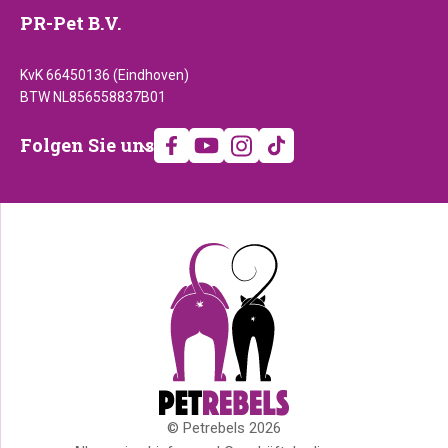
PR-Pet B.V.
KvK 66450136 (Eindhoven)
BTW NL856558837B01
Folgen
Folgen Sie uns
Sie
uns
© Petrebels 2026