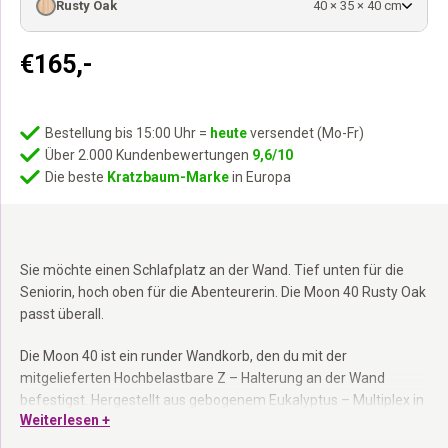
Rusty Oak
40 × 35 × 40 cm
€
165,-
Bestellung bis 15:00 Uhr =
heute
versendet (Mo-Fr)
Über 2.000 Kundenbewertungen
9,6/10
Die beste
Kratzbaum-Marke
in Europa
Sie möchte einen Schlafplatz an der Wand. Tief unten für die
Seniorin, hoch oben für die Abenteurerin. Die Moon 40 Rusty Oak
passt überall.
Die Moon 40 ist ein runder Wandkorb, den du mit der
mitgelieferten Hochbelastbare Z – Halterung an der Wand
befestigst. Hergestellt aus gebogenem Eukalyptus – Multiplex in
Weiterlesen +
einem Stück. Das Kissen ist 2,5 cm dick, kann eingerastet werden
und der Bezug ist waschbar. Teil der Wall of Rebels Kollektion –