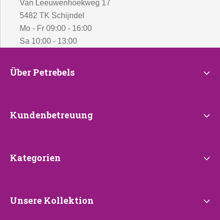
Van Leeuwenhoekweg 17
5482 TK Schijndel
Mo - Fr 09:00 - 16:00
Sa 10:00 - 13:00
Über
Über Petrebels
Petrebels
Kundenbetreuung
Kundenbetreuung
Kategorien
Kategorien
Unsere
Unsere Kollektion
Kollektion