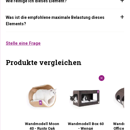
Wie reinige ich dieses Element?
Was ist die empfohlene maximale Belastung dieses
Elements?
Stelle eine Frage
Produkte vergleichen
Wandmodell Moon
Wandmodell Box 60
Wandmod
40 - Rusty Oak
- Wengé
Office 6