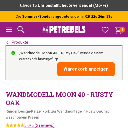
Zur
Skip
Zur
vor 15 Uhr bestellt, heute versendet (Mo-Fr)
Hauptnavigation
to
Fußzeile
springen
main
springen
Die
Sommer-Sonderangebote
enden in
02t 22s 26m 22s
content
1
Produkte
„Wandmodell Moon 40 – Rusty Oak“ wurde deinem
Warenkorb hinzugefügt.
Warenkorb anzeigen
WANDMODELL MOON 40 - RUSTY
OAK
Runder Design-Katzenkorb zur Wandmontage in Rusty Oak mit
waschbarem Kissen
5.0/5 (2 reviews)