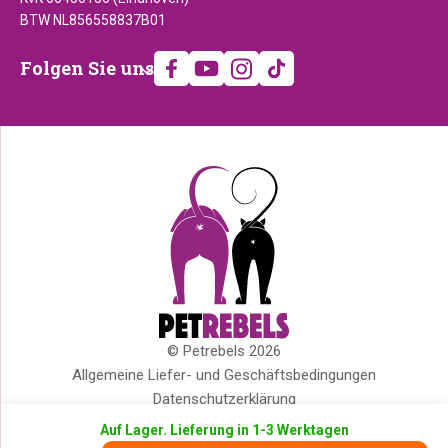
BTW NL856558837B01
Folgen
Folgen Sie uns
Sie
uns
© Petrebels 2026
Copyright
Allgemeine Liefer- und Geschäftsbedingungen
Datenschutzerklärung
Cookies
Auf Lager. Lieferung in 1-3 Werktagen
Impressum