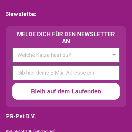
Newsletter
Newsletter
MELDE
DICH FÜR DEN NEWSLETTER
AN
Kattenras
E-mail
Bleib auf dem Laufenden
PR-Pet B.V.
KvK 66450136 (Eindhoven)