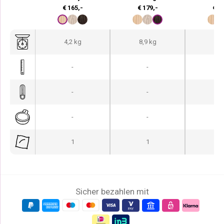
€
165,-
€
179,-
€
21
4,2 kg
8,9 kg
6,5
-
-
-
-
-
-
-
-
-
1
1
Sicher bezahlen mit