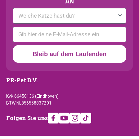
AN
Kattenras
E-mail
Bleib auf dem Laufenden
PR-Pet B.V.
KvK 66450136 (Eindhoven)
BTW NL856558837B01
Folgen
Folgen Sie uns
Sie
uns