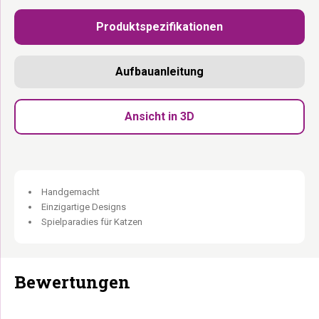
Superweicher Cream Plüsch:
Noch weicher als die üblichen
Produktspezifikationen
Kissen.
Waschbarer Plüschbezug:
Einfach abnehmen und waschen.
Hochbelastbare Z – Halterung inklusive:
Stabile
Aufbauanleitung
Wandbefestigung auf jeder Höhe.
Für alle Altersgruppen:
Niedrig für Senioren, hoch für
Abenteurer.
Ansicht in 3D
Teil der Wall of Rebels Kollektion:
Kombinierbar und
erweiterbar.
Unsere Holzmöbel werden (teilweise) in Handarbeit aus natürlichen
Materialien hergestellt. Leichte Abweichungen in Farbe, Maserung
Handgemacht
und Struktur sind natürlich und machen jedes Stück einzigartig.
Einzigartige Designs
Spielparadies für Katzen
Bewertungen