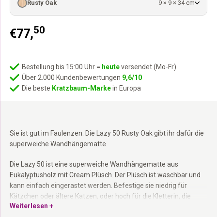
Rusty Oak
9 × 9 × 34 cm
50
€
77,
Bestellung bis 15:00 Uhr =
heute
versendet (Mo-Fr)
Über 2.000 Kundenbewertungen
9,6/10
Die beste
Kratzbaum-Marke
in Europa
Sie ist gut im Faulenzen. Die Lazy 50 Rusty Oak gibt ihr dafür die
superweiche Wandhängematte.
Die Lazy 50 ist eine superweiche Wandhängematte aus
Eukalyptusholz mit Cream Plüsch. Der Plüsch ist waschbar und
kann einfach eingerastet werden. Befestige sie niedrig für
Kätzchen oder ältere Katzen, oder hoch für die Kletterin, die
Weiterlesen +
selbst hinaufwill.