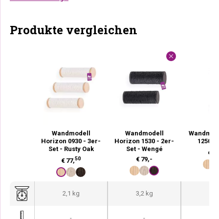
Produkte vergleichen
Wandmodell
Wandmodell
Wandmode
Horizon 0930 - 3er-
Horizon 1530 - 2er-
1250 -
Set - Rusty Oak
Set - Wengé
€
67
50
€
79,-
€
77,
2,1 kg
3,2 kg
2,2
-
-
-