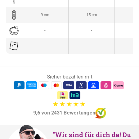
9 cm
15 cm
12
-
-
-
-
-
-
Sicher bezahlen mit
9,6 von 2431 Bewertungen
"Wir sind für dich da! Du