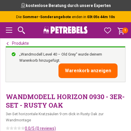
Zur
Skip
Zur
kostenlose Beratung durch unsere Experten
Hauptnavigation
to
Fußzeile
springen
main
springen
Die
Sommer-Sonderangebote
enden in
03t 05s 44m 09s
content
1
Produkte
„Wandmodell Level 40 – Old Grey“ wurde deinem
Warenkorb hinzugefügt.
Warenkorb anzeigen
WANDMODELL HORIZON 0930 - 3ER-
SET - RUSTY OAK
3er-Set horizontale Kratzsäulen 9 cm dick in Rusty Oak zur
Wandmontage
0.0/5 (0 reviews)