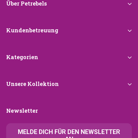
Über
Über Petrebels
Petrebels
Kundenbetreuung
Kundenbetreuung
Kategorien
Kategorien
Unsere
Unsere Kollektion
Kollektion
Newsletter
Newsletter
MELDE
DICH FÜR DEN NEWSLETTER