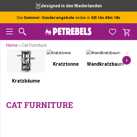
Zur
Skip
Zur
Zur
designed in den Niederlanden
Hauptnavigation
to
Hauptsidebar
Fußzeile
springen
main
springen
springen
Die
Sommer-Sonderangebote
enden in
02t 16s 43m 18s
content
Home
»
Cat Furniture
Kratztonne
Wandkratzbaum
K
Kratzbäume
CAT FURNITURE