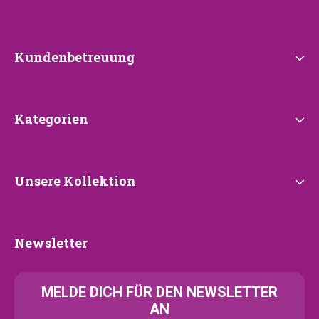
Petrebels
Kundenbetreuung
Kundenbetreuung
Kategorien
Kategorien
Unsere
Unsere Kollektion
Kollektion
Newsletter
Newsletter
MELDE
DICH FÜR DEN NEWSLETTER
AN