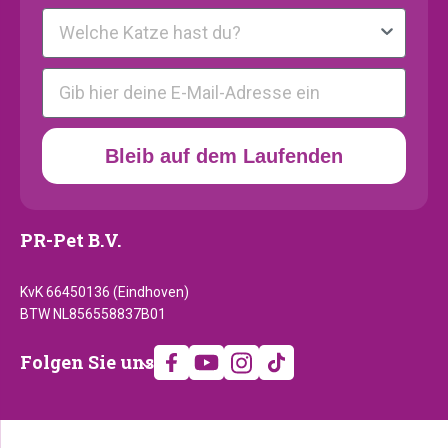
Kattenras
E-mail
Bleib auf dem Laufenden
PR-Pet B.V.
KvK 66450136 (Eindhoven)
BTW NL856558837B01
Folgen
Folgen Sie uns
Sie
uns