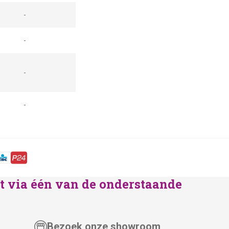
-
-
-
-
lst via één van de onderstaande
Bezoek onze showroom