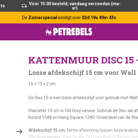
Vóór 15:00 besteld, vandaag verzonden (ma-
rts
vr)
De
Zomerspecial
eindigt over
02d 19u 49m 42s
KATTENMUUR DISC 15 
Losse afdekschijf 15 cm voor Wall
15 × 15 × 2 cm
De Disc 15 is een losse afdekschijf voor gebruik met Wa
Diameter 15 cm in Old Grey veneer. Gebruik de Disc als 
Round 1548 en Hang Square 1240. Onderdeel van de Wall 
Afdekschijf 15 cm:
Nette afwerking tussen twee krabs
Old Grey veneer:
Past bij alle Old Grey Wall of Rebels on