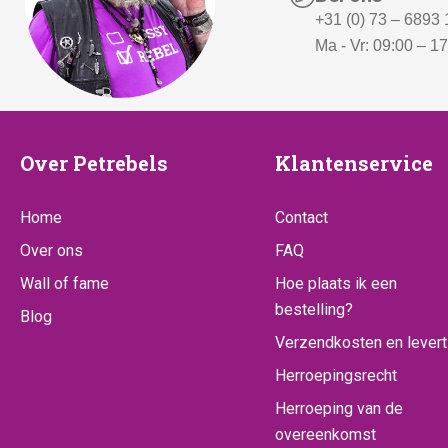
+31 (0) 73 – 6893
Ma - Vr: 09:00 – 1
Over
Klantenserv
Over Petrebels
Klantenservice
Petrebels
Home
Contact
Over ons
FAQ
Wall of fame
Hoe plaats ik een
bestelling?
Blog
Verzendkosten en levert
Herroepingsrecht
Herroeping van de
overeenkomst