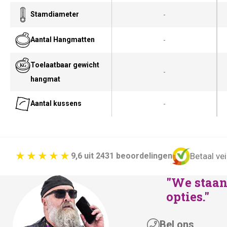
Stamdiameter
-
Aantal Hangmatten
-
Toelaatbaar gewicht
-
hangmat
Aantal kussens
-
Betaal vei
9,6 uit 2431 beoordelingen
"We staan 
opties."
Bel ons