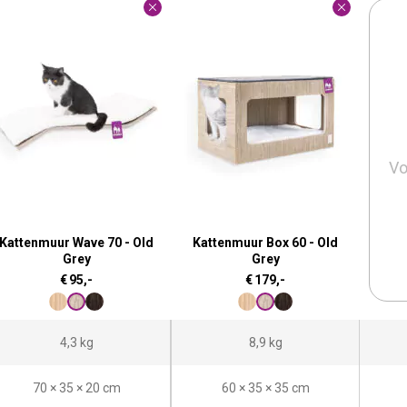
Vo
Kattenmuur Wave 70 - Old
Kattenmuur Box 60 - Old
Grey
Grey
€
95,-
€
179,-
4,3 kg
8,9 kg
70 × 35 × 20 cm
60 × 35 × 35 cm