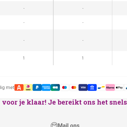
-
-
-
-
-
-
1
1
lig met
voor je klaar! Je bereikt ons het sne
Mail ons