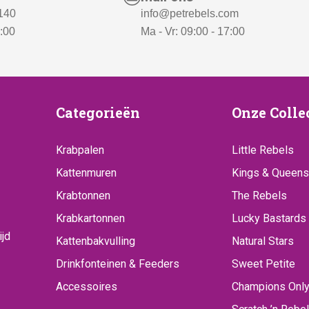
 140
info@petrebels.com
7:00
Ma - Vr: 09:00 - 17:00
ice
Categorieën
Onze
Categorieën
Onze Colle
Collecti
Krabpalen
Little Rebels
Kattenmuren
Kings & Queens
Krabtonnen
The Rebels
Krabkartonnen
Lucky Bastards
ijd
Kattenbakvulling
Natural Stars
Drinkfonteinen & Feeders
Sweet Petite
Accessoires
Champions Onl