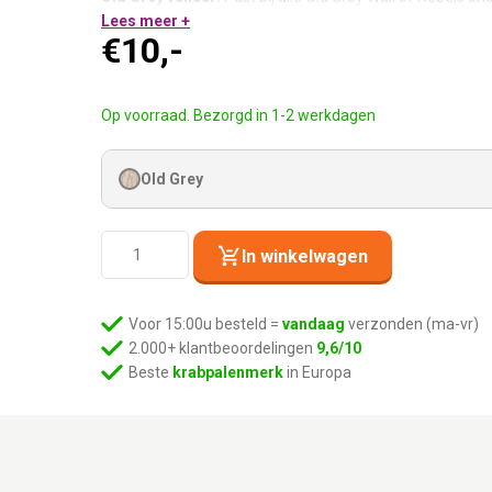
Gebruik bij Hang Round 1548 en Hang Square 1240:
Lees meer +
Als
€
10,-
Nette afwerking. Klopt gewoon.
Op voorraad. Bezorgd in 1-2 werkdagen
Old Grey
Kattenmuur
In winkelwagen
Disc
15
-
Voor 15:00u besteld =
vandaag
verzonden (ma-vr)
Old
2.000+ klantbeoordelingen
9,6/10
Grey
Beste
krabpalenmerk
in Europa
aantal