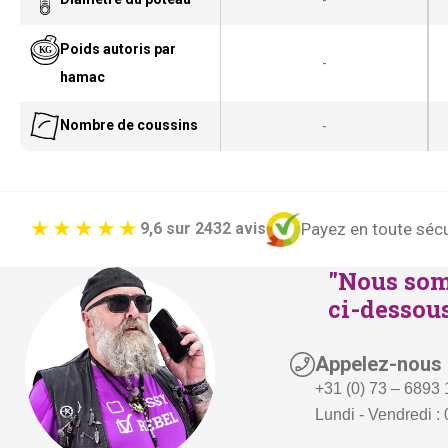
Poids autoris par
-
hamac
Nombre de coussins
-
Payez en toute sécu
9,6 sur 2432 avis
"Nous som
ci-dessous
Appelez-nous
+31 (0) 73 – 6893
Lundi - Vendredi : 