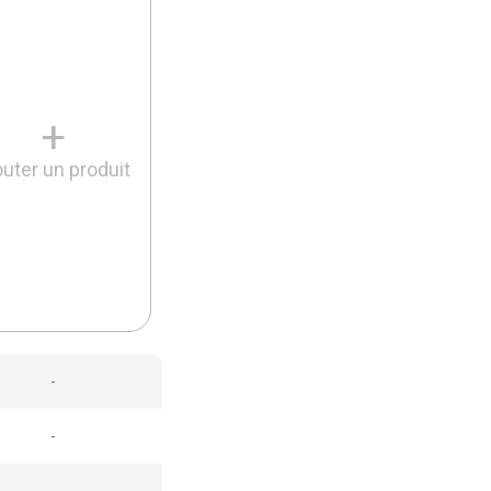
+
outer un produit
-
-
-