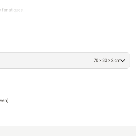
s fanatiques.
n.
70 × 30 × 2 cm
-ven)