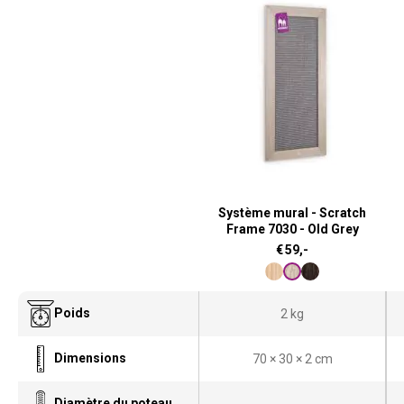
Système mural - Scratch
Frame 7030 - Old Grey
€
59,-
Poids
2 kg
Dimensions
70 × 30 × 2 cm
Diamètre du poteau
-