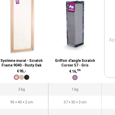
Aj
Système mural - Scratch
Griffoir d'angle Scratch
Frame 9040 - Rusty Oak
Corner 57 - Gris
95
€
95,-
€
16,
3 kg
1 kg
90 × 40 × 2 cm
57 × 30 × 3 cm
-
-