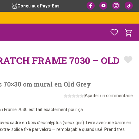
Conçu aux Pays-Bas
ATCH FRAME 7030 – OLD
s 70×30 cm mural en Old Grey
|
Ajouter un commentaire
tch Frame 7030 est fait exactement pour ça.
vec cadre en bois d’eucalyptus (vieux gris). Livré avec une barre en
 extra- solide fixé par velcro — remplaçable quand usé. Prend très