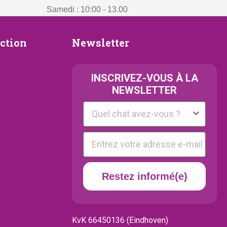
Samedi : 10:00 - 13.00
Newsletter
ection
Newsletter
ion
INSCRIVEZ-VOUS À LA
NEWSLETTER
Kattenras
E-mail
Restez informé(e)
KvK 66450136 (Eindhoven)