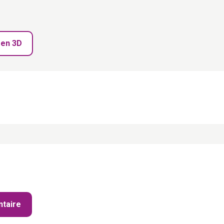
Old
Grey
 en 3D
taire