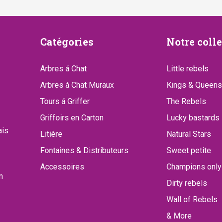
Catégories
Notre
Catégories
Notre coll
collect
Arbres á Chat
Little rebels
Arbres á Chat Muraux
Kings & Queens
Tours á Griffer
The Rebels
Griffoirs en Carton
Lucky bastards
ais
Litière
Natural Stars
Fontaines & Distributeurs
Sweet petite
Accessoires
Champions only
n
Dirty rebels
Wall of Rebels
& More