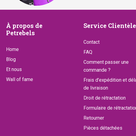
À
Service
À propos de
Service Clientèle
Petrebels
propos
Clientèle
Contact
de
Home
FAQ
Petrebels
Blog
Comment passer une
Et nous
commande ?
Wall of fame
Frais d’expédition et dél
de livraison
Droit de rétractation
Formulaire de rétractatio
Retourner
Pièces détachées