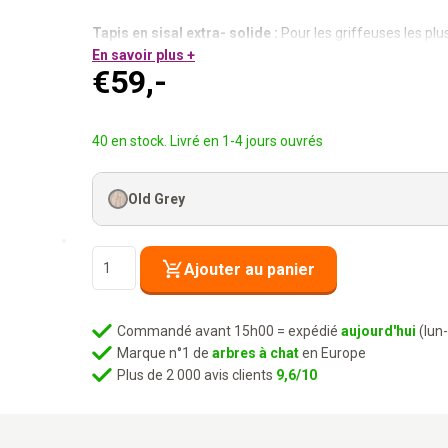
Tapis en sisal extra- solide :
Pour les griffeuses les plu
Bords en bois d’eucalyptus vieux gris :
En savoir plus +
Qualité et desig
€
59,-
Tapis par velcro :
Facilement remplaçable.
Barre en Z incluse :
Fixation murale simple.
Elle griffe sur le mur. Tes meubles sont sauvés.
40 en stock. Livré en 1-4 jours ouvrés
Old Grey
quantité
Ajouter au panier
de
Système
mural
Commandé avant 15h00 = expédié
aujourd'hui
(lun
-
Marque n°1 de
arbres à chat
en Europe
Scratch
Plus de 2 000 avis clients
9,6/10
Frame
7030
-