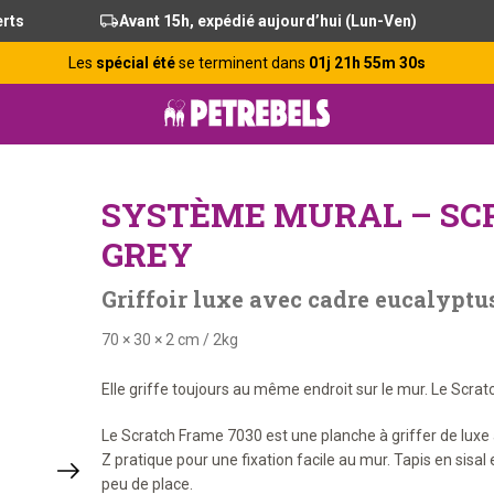
erts
Avant 15h, expédié aujourd’hui (Lun-Ven)
Les
spécial été
se terminent dans
01j 21h 55m 30s
SYSTÈME MURAL – SCR
GREY
Griffoir luxe avec cadre eucalyptu
70 × 30 × 2 cm
/
2kg
Elle griffe toujours au même endroit sur le mur. Le Scra
Le Scratch Frame 7030 est une planche à griffer de luxe a
Z pratique pour une fixation facile au mur. Tapis en sisal
peu de place.