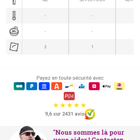
x
x
i
a
-
-
-
n
c
i
t
-
-
-
t
u
i
e
2
1
a
l
l
e
é
s
t
t
Payez en toute sécurité avec
a
i
:
t
€
7
9,6 sur 2431 avis
:
9
€
9
"Nous sommes là pour
9
,
vous aider ! Contactez-