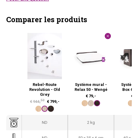
Comparer les produits
Rebel-Route
Système mural -
Système
Revolution - Old
Relax 50 - Wengé
Box 60 
Grey
€
79,-
€
17
50
L
L
€
944,
€
799,-
e
e
p
p
ND
2 kg
8,9
r
r
i
i
ND
50 × 35 × 6 cm
60 × 35 