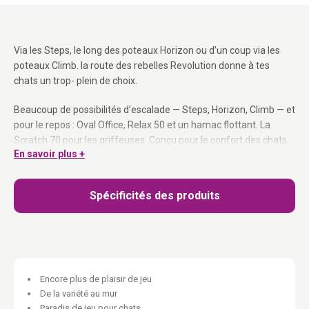
Via les Steps, le long des poteaux Horizon ou d’un coup via les
poteaux Climb. la route des rebelles Revolution donne à tes
chats un trop- plein de choix.
Beaucoup de possibilités d’escalade — Steps, Horizon, Climb — et
pour le repos : Oval Office, Relax 50 et un hamac flottant. La
Scratch 70 pour les griffeuses. Conçu pour le confort des chats,
En savoir plus +
parfait pour les Rebels qui aiment grimper, griffer et se détendre
avec style. Peut être monté de différentes façons — adapte la
disposition à la taille et aux capacités de tes chats. Coussins
Spécificités des produits
faciles à laver avec fermeture éclair invisible. Matériel de
montage inclus.
Contenu :
1x Climb 1560, 2x Post 1560, 2x Level 35, 1x Oval Office 60, 1x
Encore plus de plaisir de jeu
Scratch 70, 1x Relax 50, 1x Horizon 1530, 1x Step 25, 1x Hang
De la variété au mur
Round 1548, 2x vis de connexion
Paradis de jeu pour chats