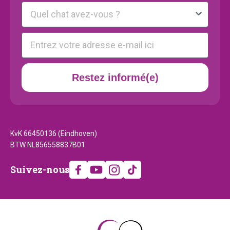
Kattenras
E-mail
Restez informé(e)
KvK 66450136 (Eindhoven)
BTW NL856558837B01
Suivez-
Suivez-nous
nous