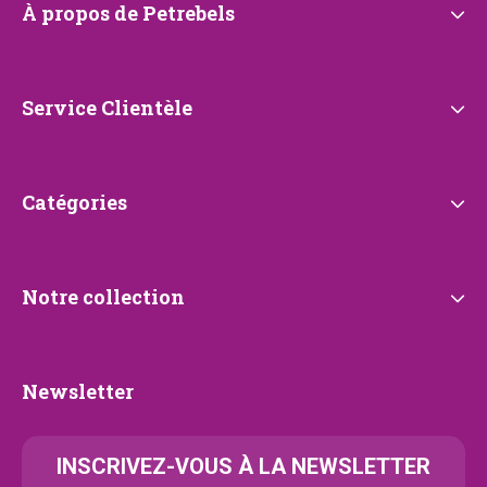
À
À propos de Petrebels
propos
de
Petrebels
Service
Service Clientèle
Clientèle
Catégories
Catégories
Notre
Notre collection
collection
Newsletter
Newsletter
INSCRIVEZ-VOUS À LA NEWSLETTER