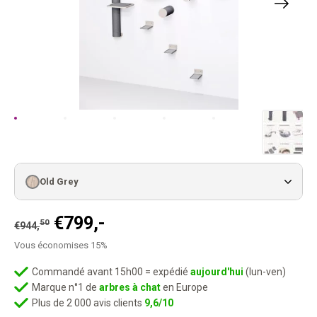
Old Grey
Le
Le
€
799,-
50
€
944,
prix
prix
Vous économises 15%
initial
actuel
était :
est :
Commandé avant 15h00 = expédié
aujourd'hui
(lun-ven)
Marque n°1 de
arbres à chat
en Europe
50
€799,-.
€944,
.
Plus de 2 000 avis clients
9,6/10