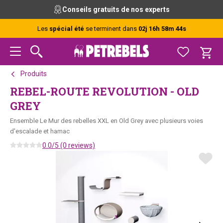
Passer
Passer
Passer
Conseils gratuits de nos experts
à
au
au
la
contenu
pied
Les
spécial été
se terminent dans
02j 16h 58m 44s
navigation
principal
de
principale
page
Produits
REBEL-ROUTE REVOLUTION - OLD
GREY
Ensemble Le Mur des rebelles XXL en Old Grey avec plusieurs voies
d'escalade et hamac
0.0/5 (0 reviews)