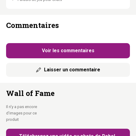
Entièrement combinable
avec tous les autres éléments Wall of
Rebels.
Commentaires
Matériel de montage inclus :
Vis, chevilles et instructions.
Coussins lavables :
Fermeture éclair invisible, machine à 30°C.
Plusieurs configurations possibles :
Tu décides de
l’agencement final.
Voir les commentaires
Ton mur. Leur paradis.
Laisser un commentaire
Wall of Fame
Il n'y a pas encore
d'images pour ce
produit