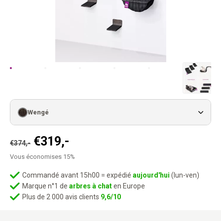
Wengé
Le
Le
€
319,-
€
374,-
prix
prix
Vous économises 15%
initial
actuel
était :
est :
Commandé avant 15h00 = expédié
aujourd'hui
(lun-ven)
Marque n°1 de
arbres à chat
en Europe
€374,-.
€319,-.
Plus de 2 000 avis clients
9,6/10