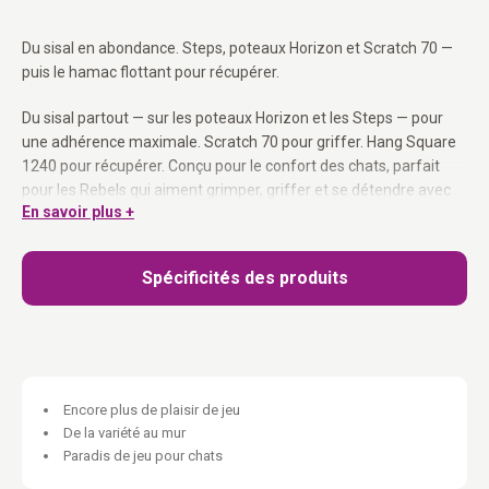
Du sisal en abondance. Steps, poteaux Horizon et Scratch 70 —
puis le hamac flottant pour récupérer.
Du sisal partout — sur les poteaux Horizon et les Steps — pour
une adhérence maximale. Scratch 70 pour griffer. Hang Square
1240 pour récupérer. Conçu pour le confort des chats, parfait
pour les Rebels qui aiment grimper, griffer et se détendre avec
En savoir plus +
style. Peut être monté de différentes façons — adapte la
disposition à la taille et aux capacités de tes chats. Coussins
faciles à laver avec fermeture éclair invisible. Matériel de
Spécificités des produits
montage inclus.
Contenu :
1x Step 25 (set de 3), 1x Hang Square 1240, 1x Horizon 0930 (set
de 3), 1x Scratch 70
Encore plus de plaisir de jeu
De la variété au mur
Entièrement combinable
avec tous les autres éléments Wall of
Paradis de jeu pour chats
Rebels.