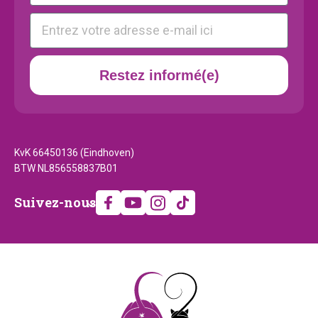
E-mail
Restez informé(e)
KvK 66450136 (Eindhoven)
BTW NL856558837B01
Suivez-
Suivez-nous
nous