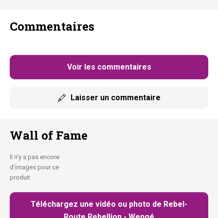
Matériel de montage inclus :
Vis, chevilles et instructions.
Coussins lavables :
Fermeture éclair invisible, machine à 30°C.
Commentaires
Plusieurs configurations possibles :
Tu décides de
l’agencement final.
Ton mur. Leur paradis.
Voir les commentaires
Laisser un commentaire
Wall of Fame
Il n'y a pas encore
d'images pour ce
produit
Téléchargez une vidéo ou photo de Rebel-
Route Rebellion - Wengé