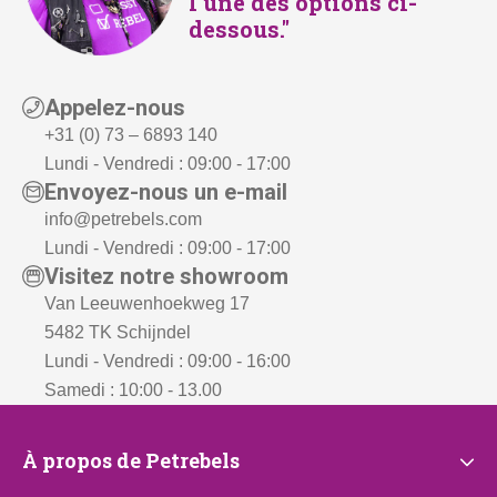
l’une des options ci-
,
,
dessous."
-
-
.
.
Appelez-nous
+31 (0) 73 – 6893 140
Lundi - Vendredi : 09:00 - 17:00
Envoyez-nous un e-mail
info@petrebels.com
Lundi - Vendredi : 09:00 - 17:00
Visitez notre showroom
Van Leeuwenhoekweg 17
5482 TK Schijndel
Lundi - Vendredi : 09:00 - 16:00
Samedi : 10:00 - 13.00
À
À propos de Petrebels
propos