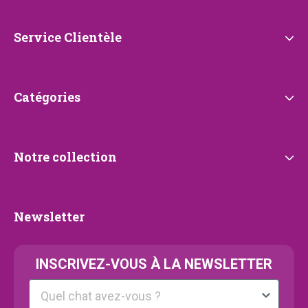
de
Petrebels
Service
Service Clientèle
Clientèle
Catégories
Catégories
Notre
Notre collection
collection
Newsletter
Newsletter
INSCRIVEZ-VOUS À LA NEWSLETTER
Kattenras