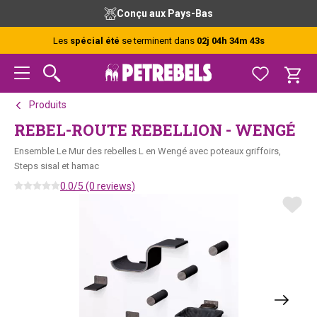
Passer
Passer
Passer
Conçu aux Pays-Bas
à
au
au
la
contenu
pied
Les
spécial été
se terminent dans
02j 04h 34m 43s
navigation
principal
de
principale
page
Produits
REBEL-ROUTE REBELLION - WENGÉ
Ensemble Le Mur des rebelles L en Wengé avec poteaux griffoirs,
Steps sisal et hamac
0.0/5 (0 reviews)