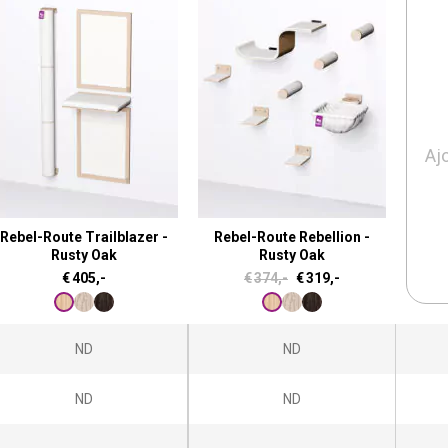
Aj
Rebel-Route Trailblazer -
Rebel-Route Rebellion -
Rusty Oak
Rusty Oak
L
L
€
405,-
€
374,-
€
319,-
e
e
p
p
ND
ND
r
r
i
i
ND
ND
x
x
i
a