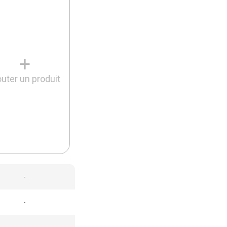
+
outer un produit
-
-