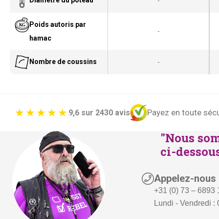
Diamètre du poteau
-
n
c
Poids autoris par
i
t
-
hamac
t
u
i
e
Nombre de coussins
-
a
l
l
e
é
s
t
t
Payez en toute sécu
9,6 sur 2430 avis
a
"Nous som
i
:
ci-dessous
t
€
1
Appelez-nous
:
9
+31 (0) 73 – 6893
€
9
Lundi - Vendredi : 
2
,
2
-