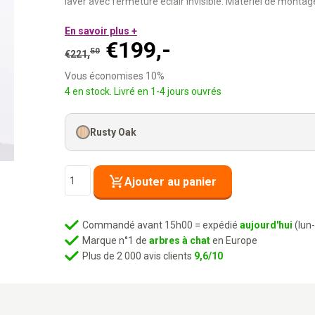
laver avec fermeture éclair invisible. Matériel de montage
Contenu :
En savoir plus +
Le
Le
€
199,-
50
€
221,
1x Climb 1560 set, 1x Post 1560, 1x Level 35, 1x Sleeper 
prix
prix
Vous économises 10%
initial
actuel
Entièrement combinable
avec tous les autres éléments 
4 en stock. Livré en 1-4 jours ouvrés
Matériel de montage inclus :
Vis, chevilles et instruction
était :
est :
Coussins lavables :
Fermeture éclair invisible, machine 
50
€199,-.
Rusty Oak
€221,
.
Plusieurs configurations possibles :
Tu décides de l’a
Ton mur. Leur paradis.
quantité
Ajouter au panier
de
Rebel-
Route
Commandé avant 15h00 = expédié
aujourd'hui
(lun
Scout
Marque n°1 de
arbres à chat
en Europe
-
Plus de 2 000 avis clients
9,6/10
Rusty
Oak