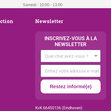
Samedi : 10:00 - 13.00
Newsletter
ection
Newsletter
ion
INSCRIVEZ-VOUS À LA
NEWSLETTER
Kattenras
E-mail
Restez informé(e)
KvK 66450136 (Eindhoven)