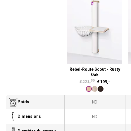
Rebel-Route Scout - Rusty
Oak
50
L
L
€
221,
€
199,-
e
e
p
p
Poids
ND
r
r
i
i
Dimensions
ND
x
x
i
a