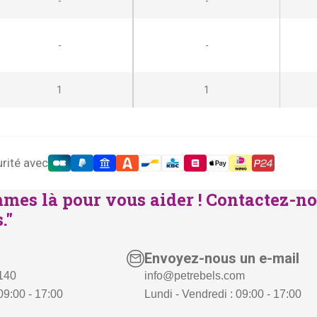
-
-
n
c
i
t
-
-
t
u
i
e
1
1
a
l
l
e
é
s
t
t
rité avec
a
mes là pour vous aider ! Contactez-no
i
:
."
t
€
3
Envoyez-nous un e-mail
:
1
 140
info@petrebels.com
€
9
09:00 - 17:00
Lundi - Vendredi : 09:00 - 17:00
3
,
7
-