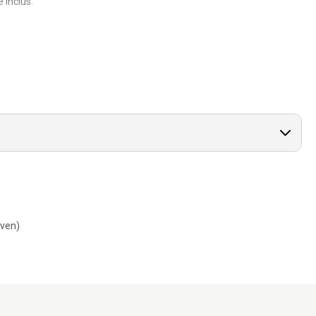
 inclus.
ZIP- SQ L 40
Wall of Rebels.
s.
à 30°C.
gencement final.
-ven)