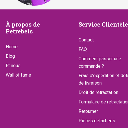
1
.
,
À
Service
5
À propos de
Service Clientèle
Petrebels
0
propos
Clientèle
Contact
.
de
Home
FAQ
Petrebels
Blog
Comment passer une
Et nous
commande ?
Wall of fame
Frais d’expédition et dél
de livraison
Droit de rétractation
Formulaire de rétractatio
Retourner
Pièces détachées