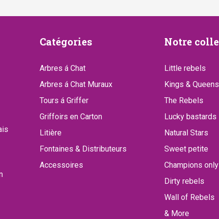
4
.
,
Catégories
Notre
Catégories
Notre coll
-
.
collect
Arbres á Chat
Little rebels
Arbres á Chat Muraux
Kings & Queens
Tours á Griffer
The Rebels
Griffoirs en Carton
Lucky bastards
ais
Litière
Natural Stars
Fontaines & Distributeurs
Sweet petite
Accessoires
Champions only
n
Dirty rebels
Wall of Rebels
& More