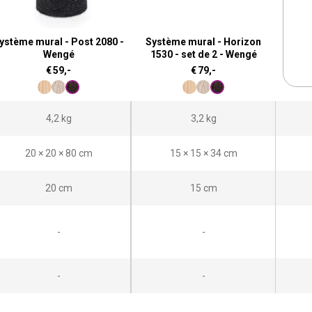
ystème mural - Post 2080 -
Système mural - Horizon
Wengé
1530 - set de 2 - Wengé
€
59,-
€
79,-
4,2 kg
3,2 kg
20 × 20 × 80 cm
15 × 15 × 34 cm
20 cm
15 cm
-
-
-
-