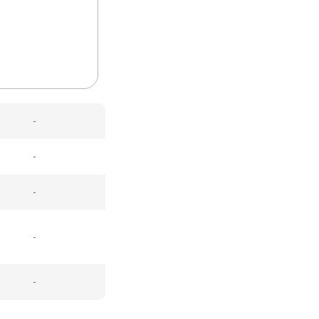
-
-
-
-
-