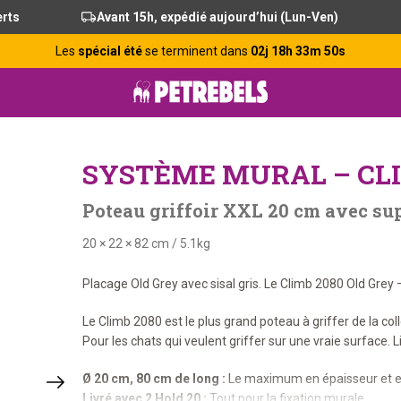
erts
Avant 15h, expédié aujourd’hui (Lun-Ven)
Les
spécial été
se terminent dans
02j 18h 33m 49s
SYSTÈME MURAL – CLI
Poteau griffoir XXL 20 cm avec su
20 × 22 × 82 cm
/
5.1kg
Placage Old Grey avec sisal gris. Le Climb 2080 Old Grey
Le Climb 2080 est le plus grand poteau à griffer de la co
Pour les chats qui veulent griffer sur une vraie surface. 
Ø 20 cm, 80 cm de long :
Le maximum en épaisseur et e
Livré avec 2 Hold 20 :
Tout pour la fixation murale.