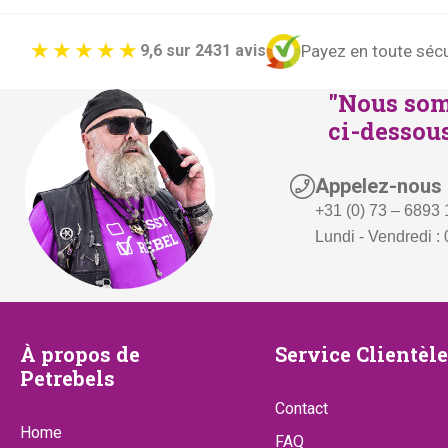
Payez en toute sécu
9,6 sur 2431 avis
"Nous som
ci-dessous
Appelez-nous
+31 (0) 73 – 6893
Lundi - Vendredi : 
À
Service
À propos de
Service Clientèle
Petrebels
propos
Clientèle
Contact
de
Home
FAQ