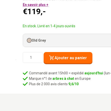
Horizontal, vertical ou diagonal.
En savoir plus +
€
119,-
Extensible :
Ajoute des Post 2080 pour encore plus de lo
Le plus épais. Elle le mérite.
En stock. Livré en 1-4 jours ouvrés
Old Grey
quantité
Ajouter au panier
de
Système
mural
Commandé avant 15h00 = expédié
aujourd'hui
(lun
-
Marque n°1 de
arbres à chat
en Europe
Climb
Plus de 2 000 avis clients
9,6/10
2080
-
Old
Grey