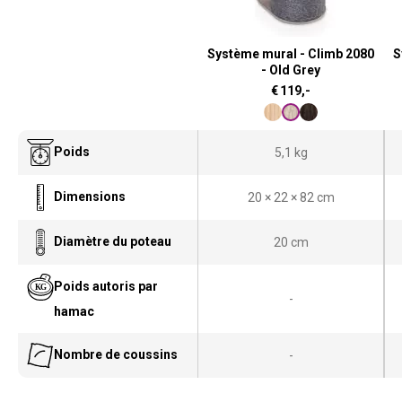
Système mural - Climb 2080
S
- Old Grey
€
119,-
Poids
5,1 kg
Dimensions
20 × 22 × 82 cm
Diamètre du poteau
20 cm
Poids autoris par
-
hamac
Nombre de coussins
-