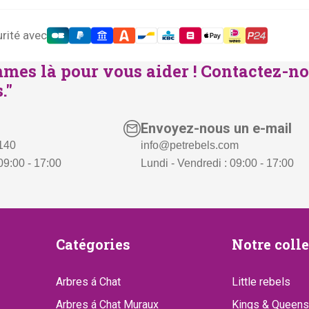
rité avec
mes là pour vous aider ! Contactez-no
."
Envoyez-nous un e-mail
 140
info@petrebels.com
09:00 - 17:00
Lundi - Vendredi : 09:00 - 17:00
Catégories
Notre
Catégories
Notre coll
collect
Arbres á Chat
Little rebels
Arbres á Chat Muraux
Kings & Queens