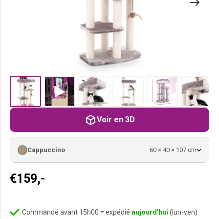
Voir en 3D
Cappuccino
60 × 40 × 107 cm
€
159,-
Commandé avant 15h00 = expédié
aujourd'hui
(lun-ven)