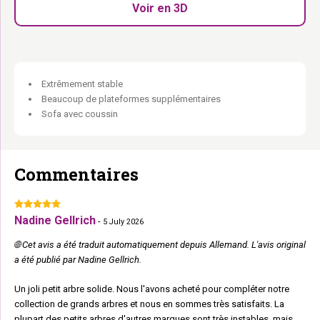
Coussins lavables :
En machine, à 30°C — toujours propre.
Voir en 3D
Chaud, naturel, fidèle au quotidien.
Extrêmement stable
Beaucoup de plateformes supplémentaires
Sofa avec coussin
Commentaires
Nadine Gellrich
-
5 July 2026
🌐 Cet avis a été traduit automatiquement depuis Allemand. L'avis original
a été publié par Nadine Gellrich.
Un joli petit arbre solide. Nous l'avons acheté pour compléter notre
collection de grands arbres et nous en sommes très satisfaits. La
plupart des petits arbres d'autres marques sont très instables, mais