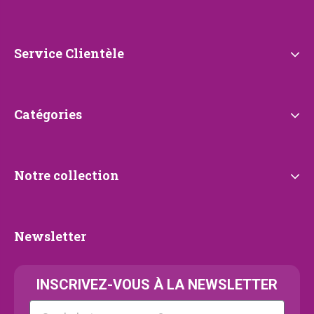
propos
de
Petrebels
Service
Service Clientèle
Clientèle
Catégories
Catégories
Notre
Notre collection
collection
Newsletter
Newsletter
INSCRIVEZ-VOUS À LA NEWSLETTER
Kattenras