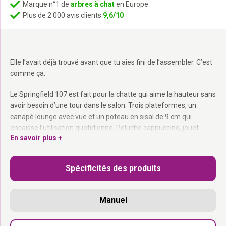
Marque n°1 de
arbres à chat
en Europe
Plus de 2 000 avis clients
9,6/10
Elle l’avait déjà trouvé avant que tu aies fini de l’assembler. C’est
comme ça.
Le Springfield 107 est fait pour la chatte qui aime la hauteur sans
avoir besoin d’une tour dans le salon. Trois plateformes, un
canapé lounge avec vue et un poteau en sisal de 9 cm qui
encaisse l’utilisation quotidienne. Peluche cappuccino, jouet
En savoir plus +
Funky Rebel inclus, livré en kit.
Poteau en sisal de 9 cm :
Stable, même lors des sauts les plus
Spécificités des produits
énergiques.
Canapé lounge en haut :
Son poste préféré pour surveiller tout
le monde.
Manuel
Jouet Funky Rebel inclus :
Pour encore plus d’action entre deux
siestes.