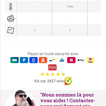
i
a
-
7 cm
9 
n
c
i
t
-
-
-
t
u
i
e
1
1
a
l
l
e
é
s
t
t
Payez en toute sécurité avec
a
i
:
t
€
1
9,6 sur 2427 avis
:
2
€
5
"Nous sommes là pour
1
,
vous aider ! Contactez-
5
-