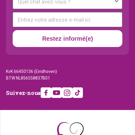
E-mail
Restez informé(e)
KvK 66450136 (Eindhoven)
BTW NL856558837B01
Suivez-
Suivez-nous
nous