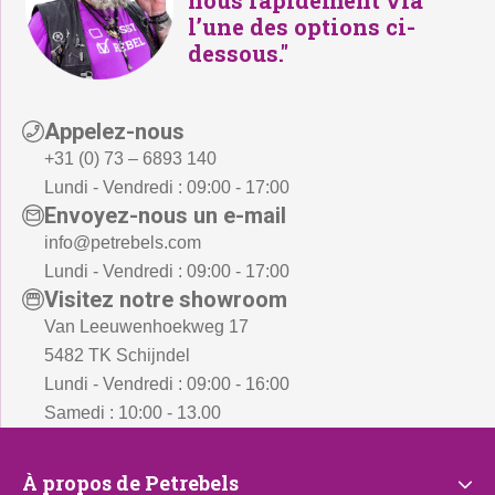
nous rapidement via
5
.
l’une des options ci-
,
dessous."
-
.
Appelez-nous
+31 (0) 73 – 6893 140
Lundi - Vendredi : 09:00 - 17:00
Envoyez-nous un e-mail
info@petrebels.com
Lundi - Vendredi : 09:00 - 17:00
Visitez notre showroom
Van Leeuwenhoekweg 17
5482 TK Schijndel
Lundi - Vendredi : 09:00 - 16:00
Samedi : 10:00 - 13.00
À
À propos de Petrebels