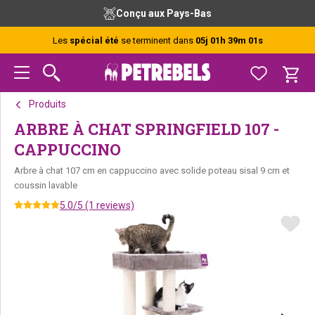
Passer
Passer
Passer
Conçu aux Pays-Bas
à
au
au
la
contenu
pied
Les
spécial été
se terminent dans
05j 01h 39m 01s
navigation
principal
de
principale
page
Produits
ARBRE À CHAT SPRINGFIELD 107 -
CAPPUCCINO
Arbre à chat 107 cm en cappuccino avec solide poteau sisal 9 cm et
coussin lavable
5.0/5 (1 reviews)