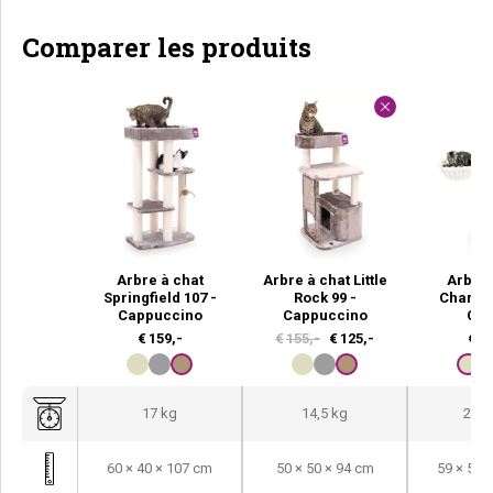
Comparer les produits
Arbre à chat
Arbre à chat Little
Arbre 
Springfield 107 -
Rock 99 -
Charlot
Cappuccino
Cappuccino
Cr
L
L
€
159,-
€
155,-
€
125,-
€
20
e
e
p
p
17 kg
14,5 kg
25,1
r
r
i
i
60 × 40 × 107 cm
50 × 50 × 94 cm
59 × 56 
x
x