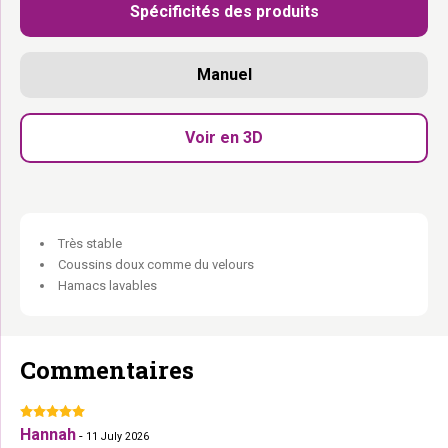
Spécificités des produits
Hamac généreux en bas :
Pour les vraies paresseuses.
Niche + tunnel ludique :
Pour la chatte qui aime explorer et se
cacher.
Manuel
Panier XXL en haut :
Le spot le plus convoité à 150 cm.
Seulement 40 cm de profondeur :
Parfait même pour les petits
espaces.
Voir en 3D
Plusieurs chats y trouvent leur place :
Compact mais pas
étriqué.
Ligne épurée. Confort inattendu.
Très stable
Coussins doux comme du velours
Hamacs lavables
Commentaires
Hannah
-
11 July 2026