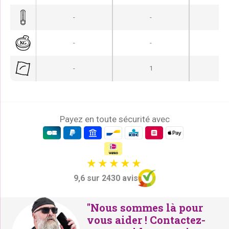
i
a
n
c
-
-
15
i
t
t
u
-
-
-
i
e
-
1
a
l
l
e
é
s
t
t
Payez en toute sécurité avec
a
i
:
t
€
2
:
7
9,6 sur 2430 avis
€
9
3
,
"Nous sommes là pour
3
-
vous aider ! Contactez-
9
.