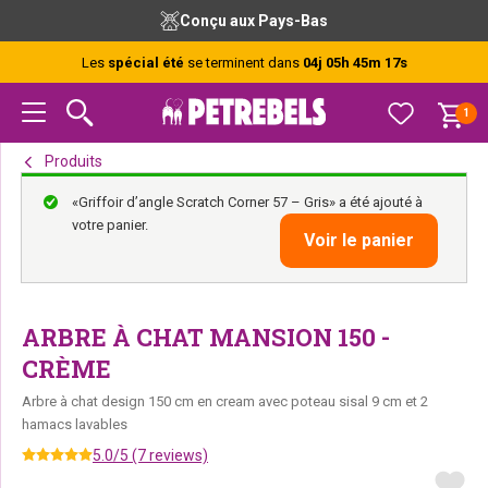
Passer
Passer
Passer
Conseils gratuits de nos experts
à
au
au
la
contenu
pied
Les
spécial été
se terminent dans
04j 05h 45m 16s
navigation
principal
de
principale
page
1
Produits
«Griffoir d’angle Scratch Corner 57 – Gris» a été ajouté à
votre panier.
Voir le panier
ARBRE À CHAT MANSION 150 -
CRÈME
Arbre à chat design 150 cm en cream avec poteau sisal 9 cm et 2
hamacs lavables
5.0/5 (7 reviews)