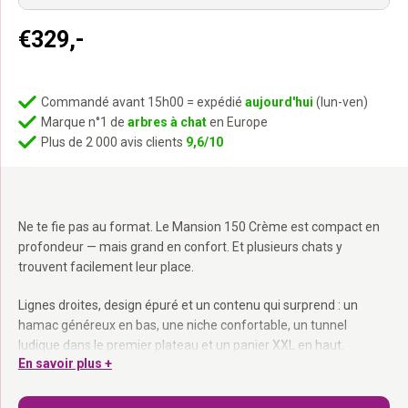
€
329,-
Commandé avant 15h00 = expédié
aujourd'hui
(lun-ven)
Marque n°1 de
arbres à chat
en Europe
Plus de 2 000 avis clients
9,6/10
Ne te fie pas au format. Le Mansion 150 Crème est compact en
profondeur — mais grand en confort. Et plusieurs chats y
trouvent facilement leur place.
Lignes droites, design épuré et un contenu qui surprend : un
hamac généreux en bas, une niche confortable, un tunnel
ludique dans le premier plateau et un panier XXL en haut.
En savoir plus +
Peluche crème avec sisal naturel. Seulement 40 cm de
profondeur — parfait pour les petites pièces.