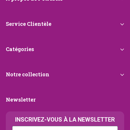
propos
de
Petrebels
Service
Service Clientèle
Clientèle
Catégories
Catégories
Notre
Notre collection
collection
Newsletter
Newsletter
INSCRIVEZ-VOUS À LA NEWSLETTER
Kattenras