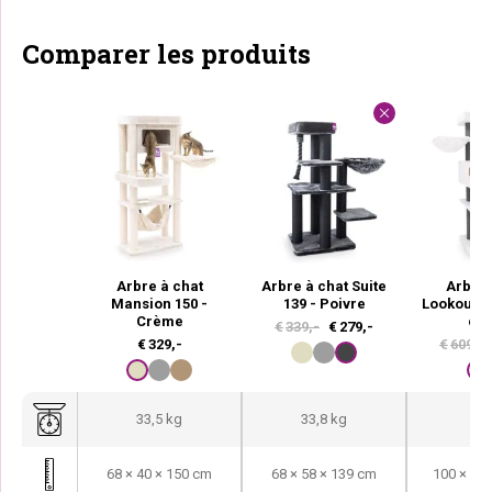
Comparer les produits
Arbre à chat
Arbre à chat Suite
Arbre 
Mansion 150 -
139 - Poivre
Lookout 1
Crème
ca
L
L
€
339,-
€
279,-
€
329,-
€
609,-
e
e
p
p
r
r
33,5 kg
33,8 kg
77
i
i
x
x
68 × 40 × 150 cm
68 × 58 × 139 cm
100 × 60