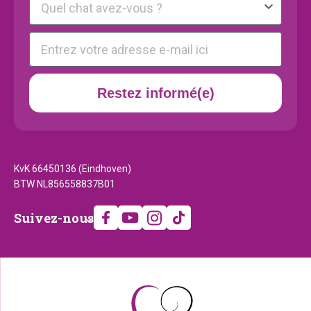
E-mail
Restez informé(e)
KvK 66450136 (Eindhoven)
BTW NL856558837B01
Suivez-
Suivez-nous
nous