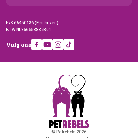
KvK 66450136 (Eindhoven)
BTW NL856558837B01
Volg
Volg ons
ons
© Petrebels 2026