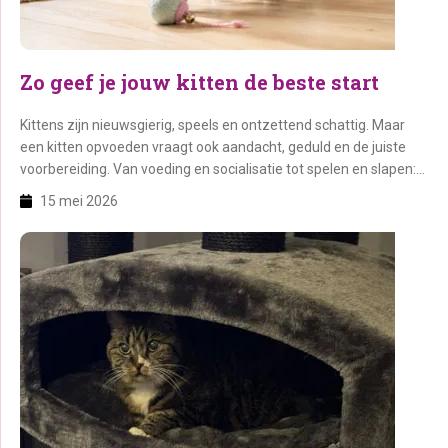
Zo geef je jouw kitten de beste start
Kittens zijn nieuwsgierig, speels en ontzettend schattig. Maar
een kitten opvoeden vraagt ook aandacht, geduld en de juiste
voorbereiding. Van voeding en socialisatie tot spelen en slapen:
in deze blog ontdek je alles wat je moet weten om jouw kitten
15 mei 2026
een veilige en liefdevolle start te geven. Op deze pagina: 1.
Waarom kittens zoveel aandacht […]