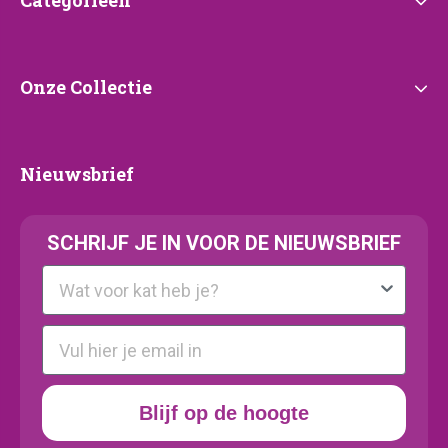
Categorieën
Categorieën
Onze
Onze Collectie
Collectie
Nieuwsbrief
Nieuwsbrief
SCHRIJF JE IN VOOR DE NIEUWSBRIEF
Kattenras
E-mail
Blijf op de hoogte