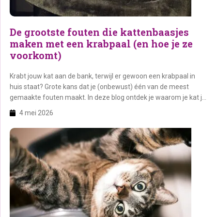
De grootste fouten die kattenbaasjes
maken met een krabpaal (en hoe je ze
voorkomt)
Krabt jouw kat aan de bank, terwijl er gewoon een krabpaal in
huis staat? Grote kans dat je (onbewust) één van de meest
gemaakte fouten maakt. In deze blog ontdek je waarom je kat je
krabpaal negeert én hoe je ervoor zorgt dat jouw Rebel er wél dol
4 mei 2026
op wordt. Op deze pagina: 1. Waarom […]