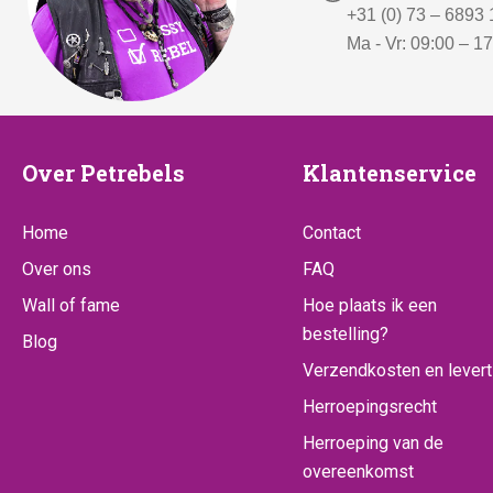
+31 (0) 73 – 6893
Ma - Vr: 09:00 – 1
Over
Klantenserv
Over Petrebels
Klantenservice
Petrebels
Home
Contact
Over ons
FAQ
Wall of fame
Hoe plaats ik een
bestelling?
Blog
Verzendkosten en levert
Herroepingsrecht
Herroeping van de
overeenkomst