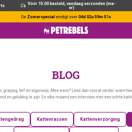
Vóór 15:00 besteld, vandaag verzonden (ma-
rts
vr)
De
Zomerspecial
eindigt over
04d 02u 59m 50s
BLOG
oi, grappig, lief en eigenwijs. Mee eens? Lees dan vooral verder, want hi
d en gelukkig te zijn. En elke maand een interview met een echte katt
ttengedrag
Kattenrassen
Kattenverzorging