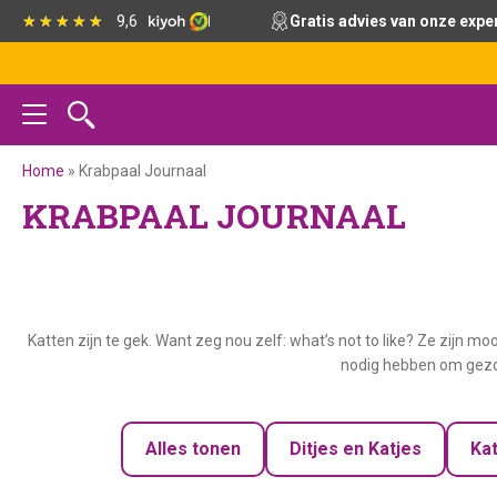
Spring
Door
Spring
9,6
Gratis advies van onze expe
naar
naar
naar
de
de
de
hoofdnavigatie
hoofd
voettekst
inhoud
Home
»
Krabpaal Journaal
KRABPAAL JOURNAAL
Katten zijn te gek. Want zeg nou zelf: what’s not to like? Ze zijn mo
nodig hebben om gezon
Alles tonen
Ditjes en Katjes
Ka