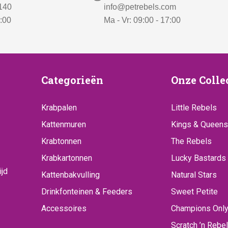
 140
info@petrebels.com
7:00
Ma - Vr: 09:00 - 17:00
ice
Categorieën
Onze
Categorieën
Onze Colle
Collecti
Krabpalen
Little Rebels
Kattenmuren
Kings & Queens
Krabtonnen
The Rebels
Krabkartonnen
Lucky Bastards
ijd
Kattenbakvulling
Natural Stars
Drinkfonteinen & Feeders
Sweet Petite
Accessoires
Champions Onl
Scratch ’n Rebel