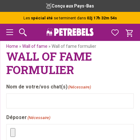
Passer
Passer
Passer
Conçu aux Pays-Bas
à
au
au
la
contenu
pied
Les
spécial été
se terminent dans
02j 17h 32m 54s
navigation
principal
de
principale
page
Home
»
Wall of fame
»
Wall of fame formulier
WALL OF FAME
FORMULIER
Nom de votre/vos chat(s)
(Nécessaire)
Déposer
(Nécessaire)