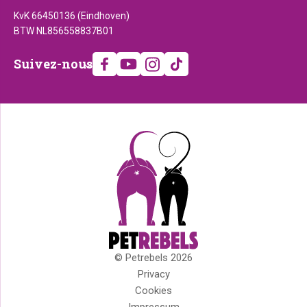
KvK 66450136 (Eindhoven)
BTW NL856558837B01
Suivez-
Suivez-nous
nous
© Petrebels 2026
Droits
Privacy
d'auteur
Cookies
Impressum