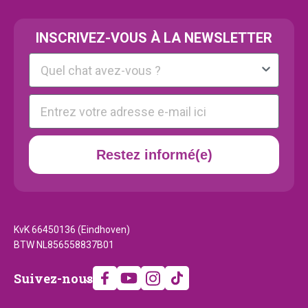
INSCRIVEZ-VOUS À LA NEWSLETTER
Kattenras
E-mail
Restez informé(e)
KvK 66450136 (Eindhoven)
BTW NL856558837B01
Suivez-
Suivez-nous
nous