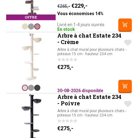
Le prix initial était : €265,-
Le prix actuel est : 
€
229,-
€
265,-
Vous économises 14%
Livré en 1-4 jours ouvrés
En stock
Arbre à chat Estate 234
- Crème
Arbre à chat mural pour plusieurs chats -
poteaux 15 cm - hauteur 234 cm
€
275,-
30-08-2026 disponible
Arbre à chat Estate 234
- Poivre
Arbre à chat mural pour plusieurs chats -
poteaux 15 cm - hauteur 234 cm
€
275,-