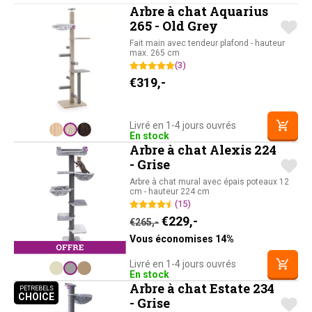
Arbre à chat Aquarius
265 - Old Grey
Fait main avec tendeur plafond - hauteur
max. 265 cm
(3)
€
319,-
Livré en 1-4 jours ouvrés
En stock
Arbre à chat Alexis 224
- Grise
Arbre à chat mural avec épais poteaux 12
cm - hauteur 224 cm
(15)
Le prix initial était : €265,-
Le prix actuel est : 
€
229,-
€
265,-
Vous économises 14%
Livré en 1-4 jours ouvrés
En stock
Arbre à chat Estate 234
PETREBELS
CHOICE
PETREBELS CHOICE
- Grise