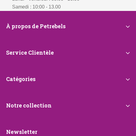
Samedi : 10:00 - 13.00
À
À propos de Petrebels
propos
de
Petrebels
Service
Service Clientèle
Clientèle
Catégories
Catégories
Notre
Notre collection
collection
Newsletter
Newsletter