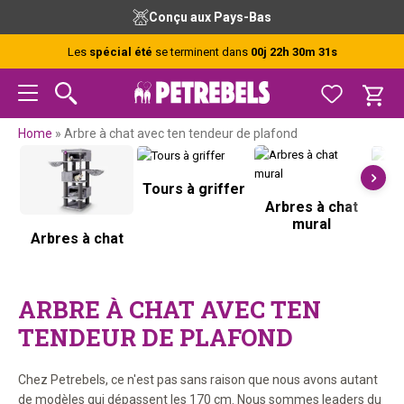
Passer
Passer
Passer
Passer
Conçu aux Pays-Bas
à
au
à
au
la
contenu
la
pied
Les
spécial été
se terminent dans
00j 22h 30m 31s
navigation
principal
barre
de
principale
latérale
page
principale
Home
»
Arbre à chat avec ten tendeur de plafond
Tours à griffer
G
Arbres à chat
mural
Arbres à chat
ARBRE À CHAT AVEC TEN
TENDEUR DE PLAFOND
Chez Petrebels, ce n'est pas sans raison que nous avons autant
de modèles qui dépassent les 170 cm. Nous sommes leaders du