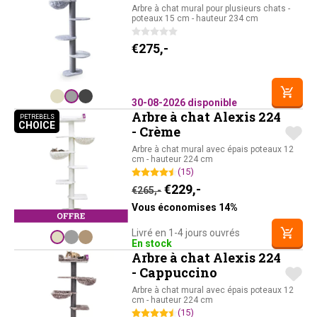
Arbre à chat mural pour plusieurs chats -
poteaux 15 cm - hauteur 234 cm
€
275,-
30-08-2026 disponible
Arbre à chat Alexis 224
PETREBELS
CHOICE
PETREBELS CHOICE
- Crème
Arbre à chat mural avec épais poteaux 12
cm - hauteur 224 cm
(15)
Le prix initial était : €265,-
Le prix actuel est : 
€
229,-
€
265,-
Vous économises 14%
Livré en 1-4 jours ouvrés
En stock
Arbre à chat Alexis 224
- Cappuccino
Arbre à chat mural avec épais poteaux 12
cm - hauteur 224 cm
(15)