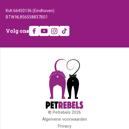
KvK 66450136 (Eindhoven)
BTW NL856558837B01
Volg
Volg ons
ons
© Petrebels 2026
Copyright
Algemene voorwaarden
Privacy