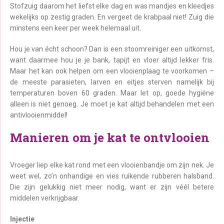
Stofzuig daarom het liefst elke dag en was mandjes en kleedjes
wekelijks op zestig graden. En vergeet de krabpaal niet! Zuig die
minstens een keer per week helemaal uit.
Hou je van écht schoon? Dan is een stoomreiniger een uitkomst,
want daarmee hou je je bank, tapijt en vloer altijd lekker fris.
Maar het kan ook helpen om een vlooienplaag te voorkomen –
de meeste parasieten, larven en eitjes sterven namelijk bij
temperaturen boven 60 graden. Maar let op, goede hygiëne
alleen is niet genoeg. Je moet je kat altijd behandelen met een
antivlooienmiddel!
Manieren om je kat te ontvlooien
Vroeger liep elke kat rond met een vlooienbandje om zijn nek. Je
weet wel, zo’n onhandige en vies ruikende rubberen halsband.
Die zijn gelukkig niet meer nodig, want er zijn véél betere
middelen verkrijgbaar.
Injectie