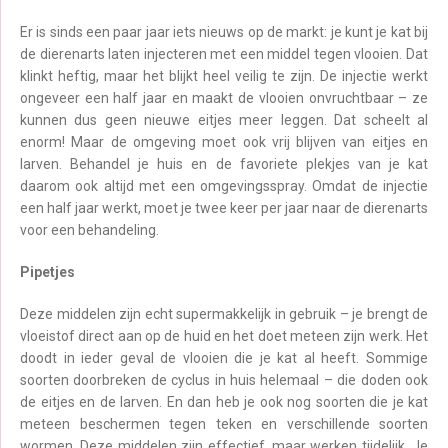
Er is sinds een paar jaar iets nieuws op de markt: je kunt je kat bij
de dierenarts laten injecteren met een middel tegen vlooien. Dat
klinkt heftig, maar het blijkt heel veilig te zijn. De injectie werkt
ongeveer een half jaar en maakt de vlooien onvruchtbaar – ze
kunnen dus geen nieuwe eitjes meer leggen. Dat scheelt al
enorm! Maar de omgeving moet ook vrij blijven van eitjes en
larven. Behandel je huis en de favoriete plekjes van je kat
daarom ook altijd met een omgevingsspray. Omdat de injectie
een half jaar werkt, moet je twee keer per jaar naar de dierenarts
voor een behandeling.
Pipetjes
Deze middelen zijn echt supermakkelijk in gebruik – je brengt de
vloeistof direct aan op de huid en het doet meteen zijn werk. Het
doodt in ieder geval de vlooien die je kat al heeft. Sommige
soorten doorbreken de cyclus in huis helemaal – die doden ook
de eitjes en de larven. En dan heb je ook nog soorten die je kat
meteen beschermen tegen teken en verschillende soorten
wormen. Deze middelen zijn effectief, maar werken tijdelijk. Je