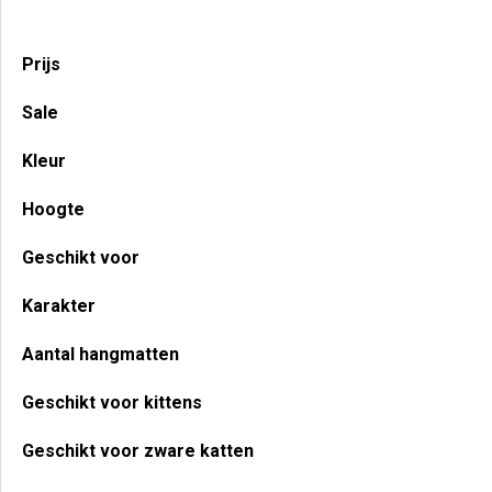
Zorg voor een stabiele basis Een kerstboom […]
Primaire
Prijs
Sidebar
Sale
Kleur
Hoogte
Geschikt voor
Karakter
Aantal hangmatten
Geschikt voor kittens
Geschikt voor zware katten