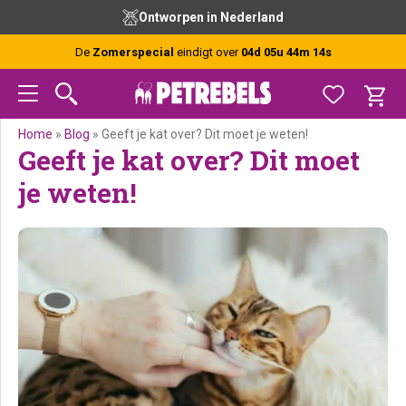
Spring
Door
Spring
Spring
xperts
Vóór 15:00 besteld, vandaag ver
naar
naar
naar
naar
de
de
de
de
De
Zomerspecial
eindigt over
04d 05u 44m 13s
hoofdnavigatie
hoofd
eerste
voettekst
inhoud
sidebar
Home
»
Blog
»
Geeft je kat over? Dit moet je weten!
Geeft je kat over? Dit moet
je weten!