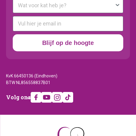
Kattenras
E-mail
Blijf op de hoogte
KvK 66450136 (Eindhoven)
BTW NL856558837B01
Volg
Volg ons
ons