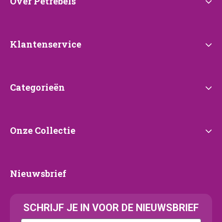
Over
Over Petrebels
Petrebels
Klantenservice
Klantenservice
Categorieën
Categorieën
Onze
Onze Collectie
Collectie
Nieuwsbrief
Nieuwsbrief
SCHRIJF JE IN VOOR DE NIEUWSBRIEF