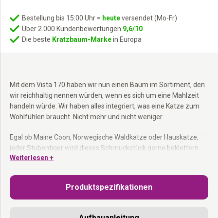
Bestellung bis 15:00 Uhr =
heute
versendet (Mo-Fr)
Über 2.000 Kundenbewertungen
9,6/10
Die beste
Kratzbaum-Marke
in Europa
Mit dem Vista 170 haben wir nun einen Baum im Sortiment, den
wir reichhaltig nennen würden, wenn es sich um eine Mahlzeit
handeln würde. Wir haben alles integriert, was eine Katze zum
Wohlfühlen braucht. Nicht mehr und nicht weniger.
Egal ob Maine Coon, Norwegische Waldkatze oder Hauskatze,
jeder Stubentiger wird dieses Schmuckstück gerne beklettern
Weiterlesen +
und kennenlernen. Mit 6 mm dickem Sisal und gigantischen 12
cm Säulen mutiert er zum Kletterparadies für jeden
Krallenwetzer. Die XL-Hängematte mit 45 cm Durchmesser hält
Produktspezifikationen
locker 25 kg aus und verfügt über die Fähigkeit, müden Katzen
kuschelige Traumeinheiten zu bescheren. Ein Chefsessel mit
Kuschelkissen als krönender Abschluss, versetzt jeden Rebellen
Aufbauanleitung