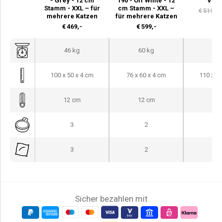
- Grey - 12 cm
190 - Off White - 12
View
Stamm - XXL – für
cm Stamm - XXL –
€
519,-
mehrere Katzen
für mehrere Katzen
€
469,-
€
599,-
46 kg
60 kg
53
100 x 50 x 4 cm
76 x 60 x 4 cm
110 x 50
12 cm
12 cm
12
3
2
3
2
Sicher bezahlen mit