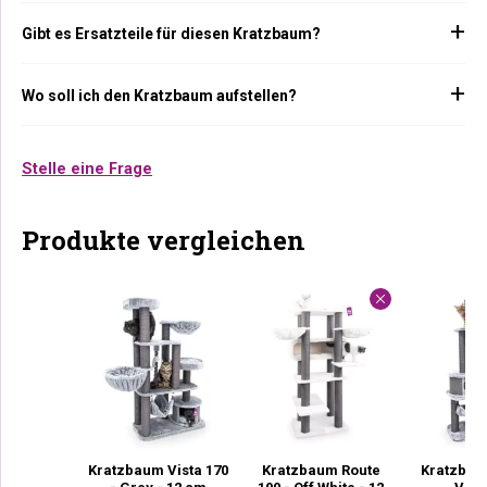
Gibt es Ersatzteile für diesen Kratzbaum?
Wo soll ich den Kratzbaum aufstellen?
Stelle eine Frage
Produkte vergleichen
Kratzbaum Vista 170
Kratzbaum Route
Kratzbau