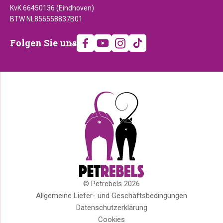
KvK 66450136 (Eindhoven)
BTW NL856558837B01
Folgen
Folgen Sie uns
Sie
uns
© Petrebels 2026
Copyright
Allgemeine Liefer- und Geschäftsbedingungen
Datenschutzerklärung
Cookies